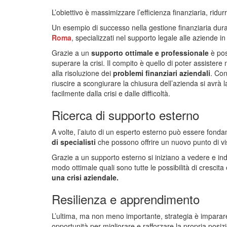
L’obiettivo è massimizzare l’efficienza finanziaria, ridu
Un esempio di successo nella gestione finanziaria duran
Roma
, specializzati nel supporto legale alle aziende in d
Grazie a un
supporto ottimale e professionale
è poss
superare la crisi. Il compito è quello di poter assistere
alla risoluzione dei
problemi finanziari aziendali
. Con
riuscire a scongiurare la chiusura dell’azienda si avrà l
facilmente dalla crisi e dalle difficoltà.
Ricerca di supporto esterno
A volte, l’aiuto di un esperto esterno può essere fond
di specialisti
che possono offrire un nuovo punto di vis
Grazie a un supporto esterno si iniziano a vedere e ind
modo ottimale quali sono tutte le possibilità di crescita 
una crisi aziendale.
Resilienza e apprendimento
L’ultima, ma non meno importante, strategia è imparare 
opportunità per migliorare e rafforzare la propria posiz