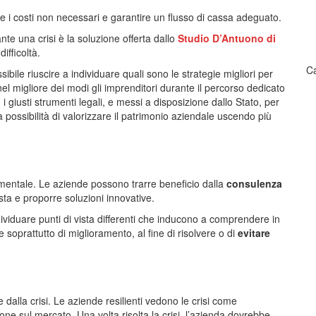
rre i costi non necessari e garantire un flusso di cassa adeguato.
te una crisi è la soluzione offerta dallo
Studio D’Antuono di
ifficoltà.
Ca
ibile riuscire a individuare quali sono le strategie migliori per
 nel migliore dei modi gli imprenditori durante il percorso dedicato
 i giusti strumenti legali, e messi a disposizione dallo Stato, per
a possibilità di valorizzare il patrimonio aziendale uscendo più
amentale. Le aziende possono trarre beneficio dalla
consulenza
ta e proporre soluzioni innovative.
ividuare punti di vista differenti che inducono a comprendere in
e soprattutto di miglioramento, al fine di risolvere o di
evitare
dalla crisi. Le aziende resilienti vedono le crisi come
ione sul mercato. Una volta risolta la crisi, l’azienda dovrebbe