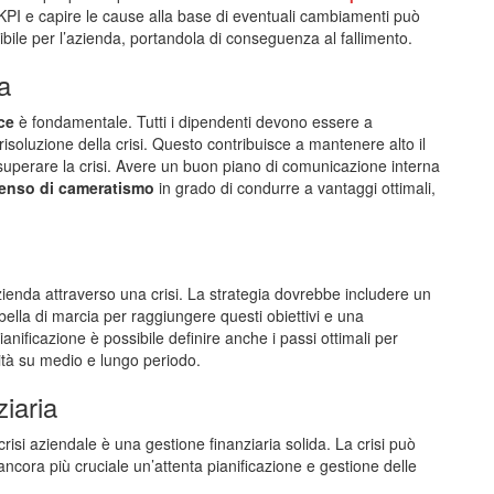
 i KPI e capire le cause alla base di eventuali cambiamenti può
ibile per l’azienda, portandola di conseguenza al fallimento.
a
ce
è fondamentale. Tutti i dipendenti devono essere a
risoluzione della crisi. Questo contribuisce a mantenere alto il
superare la crisi. Avere un buon piano di comunicazione interna
enso di cameratismo
in grado di condurre a vantaggi ottimali,
zienda attraverso una crisi. La strategia dovrebbe includere un
bella di marcia per raggiungere questi obiettivi e una
anificazione è possibile definire anche i passi ottimali per
vità su medio e lungo periodo.
ziaria
si aziendale è una gestione finanziaria solida. La crisi può
ancora più cruciale un’attenta pianificazione e gestione delle