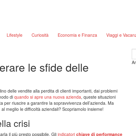
Lifestyle
Curiosità
Economia e Finanza
Viaggi e Vacan
S
fo
rare le sfide delle
Ar
lino delle vendite alla perdita di clienti importanti, dai problemi
 modo di
quando si apre una nuova azienda
, queste situazioni
ta per riuscire a garantire la sopravvivenza dell’azienda. Ma
 al meglio le difficoltà aziendali? Scopriamolo insieme!
la crisi
arla il più presto possibile. Gli
indicatori
chiave di performance