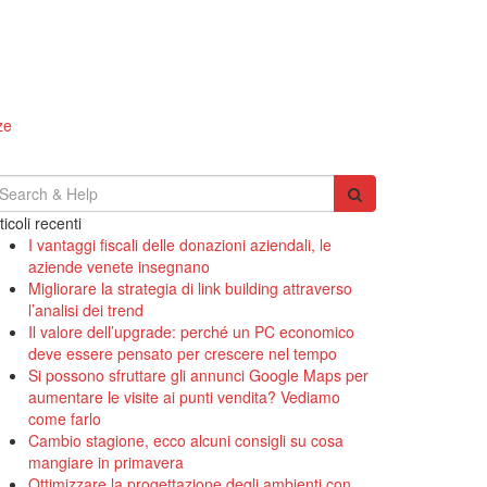
ze
earch
r:
ticoli recenti
I vantaggi fiscali delle donazioni aziendali, le
aziende venete insegnano
Migliorare la strategia di link building attraverso
l’analisi dei trend
Il valore dell’upgrade: perché un PC economico
deve essere pensato per crescere nel tempo
Si possono sfruttare gli annunci Google Maps per
aumentare le visite ai punti vendita? Vediamo
come farlo
Cambio stagione, ecco alcuni consigli su cosa
mangiare in primavera
Ottimizzare la progettazione degli ambienti con