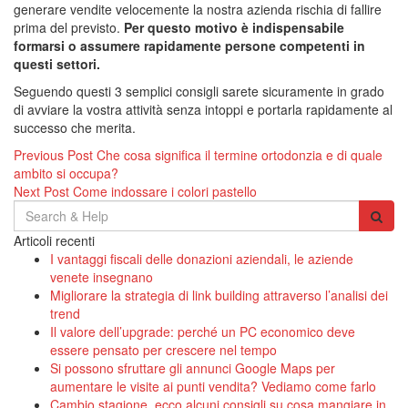
generare vendite velocemente la nostra azienda rischia di fallire
prima del previsto.
Per questo motivo è indispensabile
formarsi o assumere rapidamente persone competenti in
questi settori.
Seguendo questi 3 semplici consigli sarete sicuramente in grado
di avviare la vostra attività senza intoppi e portarla rapidamente al
successo che merita.
Navigazione
Previous Post
Che cosa significa il termine ortodonzia e di quale
ambito si occupa?
articoli
Next Post
Come indossare i colori pastello
Search
for:
Articoli recenti
I vantaggi fiscali delle donazioni aziendali, le aziende
venete insegnano
Migliorare la strategia di link building attraverso l’analisi dei
trend
Il valore dell’upgrade: perché un PC economico deve
essere pensato per crescere nel tempo
Si possono sfruttare gli annunci Google Maps per
aumentare le visite ai punti vendita? Vediamo come farlo
Cambio stagione, ecco alcuni consigli su cosa mangiare in