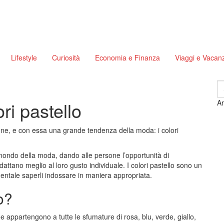
Lifestyle
Curiosità
Economia e Finanza
Viaggi e Vacan
S
fo
ri pastello
Ar
one, e con essa una grande tendenza della moda: i colori
 mondo della moda, dando alle persone l’opportunità di
attano meglio al loro gusto individuale. I colori pastello sono un
ntale saperli indossare in maniera appropriata.
o?
e appartengono a tutte le sfumature di rosa, blu, verde, giallo,