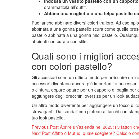
Indossa un vestito pastello con un cappotto 
drammaticità all’outfit.
Abbina una maglietta o una felpa pastello c
Puoi anche abbinare diversi colori tra loro. Ad esempi
abbinata a una gonna pastello scura come quelle pres
pastello abbinata a una gonna midi pastello. Qualunque 
abbinati con cura e con stile.
Quali sono i migliori acce
con colori pastello?
Gli accessori sono un ottimo modo per arricchire un lo
accessori diventano ancora più importanti e necessari
o cintura, oppure optare per un cappello di paglia per 
aggiungere degli orecchini oversize per un look audac
Un altro modo divertente per aggiungere un tocco di co
stravaganti. Dai sandali con plateau ai tacchi con sta
tuo look pastello.
Navigazione
Previous Post
Aprire un’azienda nel 2023: i 3 fattori c
Next Post
Affitto o Mutuo: quale scegliere? Calcolo co
articoli