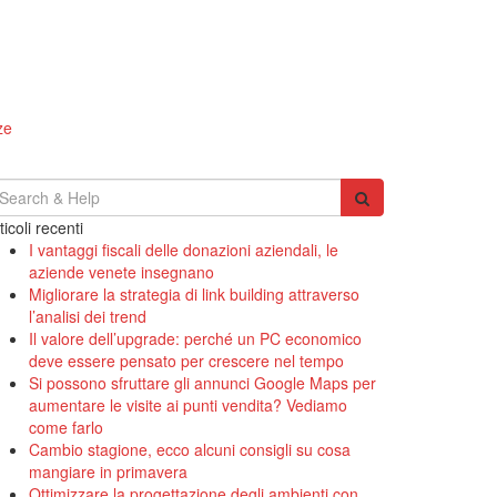
ze
earch
r:
ticoli recenti
I vantaggi fiscali delle donazioni aziendali, le
aziende venete insegnano
Migliorare la strategia di link building attraverso
l’analisi dei trend
Il valore dell’upgrade: perché un PC economico
deve essere pensato per crescere nel tempo
Si possono sfruttare gli annunci Google Maps per
aumentare le visite ai punti vendita? Vediamo
come farlo
Cambio stagione, ecco alcuni consigli su cosa
mangiare in primavera
Ottimizzare la progettazione degli ambienti con