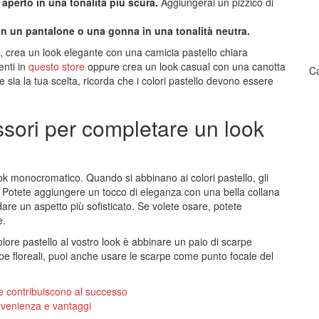
aperto in una tonalità più scura.
Aggiungerai un pizzico di
on un pantalone o una gonna in una tonalità neutra.
o, crea un look elegante con una camicia pastello chiara
enti in
questo store
oppure crea un look casual con una canotta
Ca
sia la tua scelta, ricorda che i colori pastello devono essere
ssori per completare un look
ok monocromatico. Quando si abbinano ai colori pastello, gli
. Potete aggiungere un tocco di eleganza con una bella collana
dare un aspetto più sofisticato. Se volete osare, potete
e.
lore pastello al vostro look è abbinare un paio di scarpe
mpe floreali, puoi anche usare le scarpe come punto focale del
he contribuiscono al successo
nvenienza e vantaggi