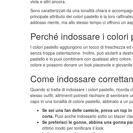
viola e altri ancora.
Sono caratterizzati da una tonalità chiara e accompag
principale attributo dei colori pastello è la loro raffi
addosso niente, ma allo stesso tempo ci offrono un as
Perché indossare i colori 
I colori pastello aggiungono un tocco di freschezza e
senza troppa ostentazione. Inoltre, può aiutarti a destre
pastello e lo puoi combinare con qualsiasi altro colore.
colore e possono donare un look piacevole e giovanile
Come indossare correttame
Quando si tratta di indossare i colori pastello, ricorda
stesso outfit, altrimenti potresti rischiare di sembrare 
capo in una tonalità di colore pastello, abbinato a un p
Se sei una fan delle camicie, prova un top i
corta.
Puoi anche indossarlo sotto un blazer clas
Se preferisci le gonne, abbina una gonna pa
ottimo modo per tonificare il look.