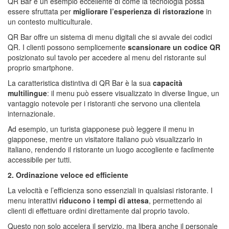
QR Bar è un esempio eccellente di come la tecnologia possa
essere sfruttata per
migliorare l’esperienza di ristorazione
in
un contesto multiculturale.
QR Bar offre un sistema di menu digitali che si avvale dei codici
QR. I clienti possono semplicemente
scansionare un codice QR
posizionato sul tavolo per accedere al menu del ristorante sul
proprio smartphone.
La caratteristica distintiva di QR Bar è la sua
capacità
multilingue
: il menu può essere visualizzato in diverse lingue, un
vantaggio notevole per i ristoranti che servono una clientela
internazionale.
Ad esempio, un turista giapponese può leggere il menu in
giapponese, mentre un visitatore italiano può visualizzarlo in
italiano, rendendo il ristorante un luogo accogliente e facilmente
accessibile per tutti.
2. Ordinazione veloce ed efficiente
La velocità e l’efficienza sono essenziali in qualsiasi ristorante. I
menu interattivi
riducono i tempi di attesa
, permettendo ai
clienti di effettuare ordini direttamente dal proprio tavolo.
Questo non solo accelera il servizio, ma libera anche il personale