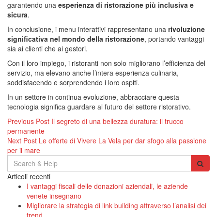
garantendo una
esperienza di ristorazione più inclusiva e
sicura
.
In conclusione, i menu interattivi rappresentano una
rivoluzione
significativa nel mondo della ristorazione
, portando vantaggi
sia ai clienti che ai gestori.
Con il loro impiego, i ristoranti non solo migliorano l’efficienza del
servizio, ma elevano anche l’intera esperienza culinaria,
soddisfacendo e sorprendendo i loro ospiti.
In un settore in continua evoluzione, abbracciare questa
tecnologia significa guardare al futuro del settore ristorativo.
Navigazione
Previous Post
Il segreto di una bellezza duratura: il trucco
permanente
articoli
Next Post
Le offerte di Vivere La Vela per dar sfogo alla passione
per il mare
Search
for:
Articoli recenti
I vantaggi fiscali delle donazioni aziendali, le aziende
venete insegnano
Migliorare la strategia di link building attraverso l’analisi dei
trend