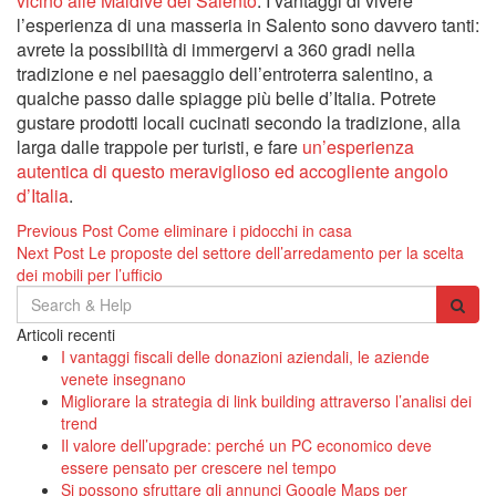
vicino alle Maldive del Salento
.
I vantaggi di vivere
l’esperienza di una masseria in Salento sono davvero tanti:
avrete la possibilità di immergervi a 360 gradi nella
tradizione e nel paesaggio dell’entroterra salentino, a
qualche passo dalle spiagge più belle d’Italia. Potrete
gustare prodotti locali cucinati secondo la tradizione, alla
larga dalle trappole per turisti, e fare
un’esperienza
autentica di questo meraviglioso ed accogliente angolo
d’Italia
.
Navigazione
Previous Post
Come eliminare i pidocchi in casa
Next Post
Le proposte del settore dell’arredamento per la scelta
articoli
dei mobili per l’ufficio
Search
for:
Articoli recenti
I vantaggi fiscali delle donazioni aziendali, le aziende
venete insegnano
Migliorare la strategia di link building attraverso l’analisi dei
trend
Il valore dell’upgrade: perché un PC economico deve
essere pensato per crescere nel tempo
Si possono sfruttare gli annunci Google Maps per