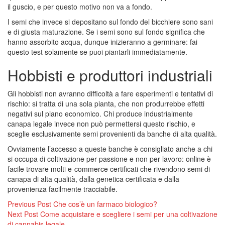
il guscio, e per questo motivo non va a fondo.
I semi che invece si depositano sul fondo del bicchiere sono sani
e di giusta maturazione. Se i semi sono sul fondo significa che
hanno assorbito acqua, dunque inizieranno a germinare: fai
questo test solamente se puoi piantarli immediatamente.
Hobbisti e produttori industriali
Gli hobbisti non avranno difficoltà a fare esperimenti e tentativi di
rischio: si tratta di una sola pianta, che non produrrebbe effetti
negativi sul piano economico. Chi produce industrialmente
canapa legale invece non può permettersi questo rischio, e
sceglie esclusivamente semi provenienti da banche di alta qualità.
Ovviamente l’accesso a queste banche è consigliato anche a chi
si occupa di coltivazione per passione e non per lavoro: online è
facile trovare molti e-commerce certificati che rivendono semi di
canapa di alta qualità, dalla genetica certificata e dalla
provenienza facilmente tracciabile.
Navigazione
Previous Post
Che cos’è un farmaco biologico?
Next Post
Come acquistare e scegliere i semi per una coltivazione
articoli
di cannabis legale