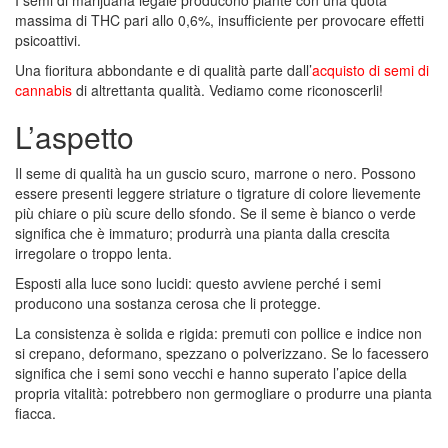
I semi di marijuana legale producono piante con una quota
massima di THC pari allo 0,6%, insufficiente per provocare effetti
psicoattivi.
Una fioritura abbondante e di qualità parte dall’
acquisto di semi di
cannabis
di altrettanta qualità. Vediamo come riconoscerli!
L’aspetto
Il seme di qualità ha un guscio scuro, marrone o nero. Possono
essere presenti leggere striature o tigrature di colore lievemente
più chiare o più scure dello sfondo. Se il seme è bianco o verde
significa che è immaturo; produrrà una pianta dalla crescita
irregolare o troppo lenta.
Esposti alla luce sono lucidi: questo avviene perché i semi
producono una sostanza cerosa che li protegge.
La consistenza è solida e rigida: premuti con pollice e indice non
si crepano, deformano, spezzano o polverizzano. Se lo facessero
significa che i semi sono vecchi e hanno superato l’apice della
propria vitalità: potrebbero non germogliare o produrre una pianta
fiacca.