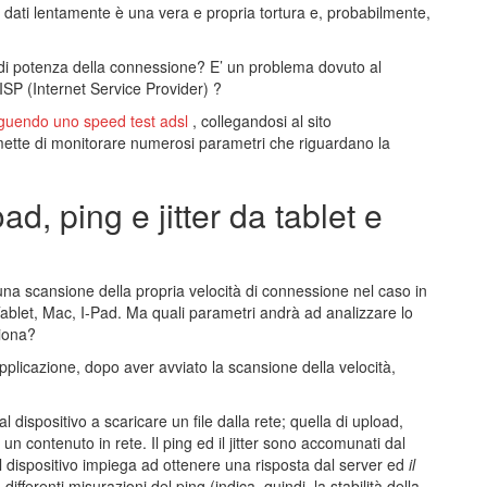
a dati lentamente è una vera e propria tortura e, probabilmente,
i potenza della connessione? E’ un problema dovuto al
’ISP (Internet Service Provider) ?
guendo uno speed test adsl
, collegandosi al sito
ette di monitorare numerosi parametri che riguardano la
.
d, ping e jitter da tablet e
 una scansione della propria velocità di connessione nel caso in
blet, Mac, I-Pad. Ma quali parametri andrà ad analizzare lo
ziona?
applicazione, dopo aver avviato la scansione della velocità,
 dispositivo a scaricare un file dalla rete; quella di upload,
 un contenuto in rete. Il ping ed il jitter sono accomunati dal
il dispositivo impiega ad ottenere una risposta dal server ed
il
fferenti misurazioni del ping (indica, quindi, la stabilità della