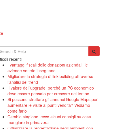
ze
earch
r:
ticoli recenti
I vantaggi fiscali delle donazioni aziendali, le
aziende venete insegnano
Migliorare la strategia di link building attraverso
l’analisi dei trend
Il valore dell’upgrade: perché un PC economico
deve essere pensato per crescere nel tempo
Si possono sfruttare gli annunci Google Maps per
aumentare le visite ai punti vendita? Vediamo
come farlo
Cambio stagione, ecco alcuni consigli su cosa
mangiare in primavera
Ottimizzare la progettazione degli ambienti con