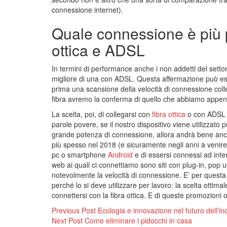
connessione internet).
Quale connessione è più p
ottica e ADSL
In termini di performance anche i non addetti del sett
migliore di una con ADSL. Questa affermazione può 
prima una scansione della velocità di connessione co
fibra avremo la conferma di quello che abbiamo appen
La scelta, poi, di collegarsi con
fibra ottica
o con ADSL ve
parole povere, se il nostro dispositivo viene utilizzato 
grande potenza di connessione, allora andrà bene an
più spesso nel 2018 (e sicuramente negli anni a venire
pc o smartphone
Android
e di essersi connessi ad inte
web ai quali ci connettiamo sono siti con plug-in, pop u
notevolmente la velocità di connessione. E’ per quest
perché lo si deve utilizzare per lavoro: la scelta otti
connettersi con la fibra ottica. E di queste promozioni 
Navigazione
Previous Post
Ecologia e innovazione nel futuro dell’in
Next Post
Come eliminare i pidocchi in casa