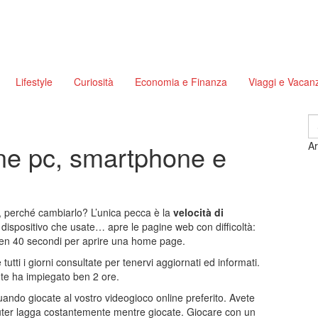
Lifestyle
Curiosità
Economia e Finanza
Viaggi e Vacan
S
fo
one pc, smartphone e
Ar
i, perché cambiarlo? L’unica pecca è la
velocità di
l dispositivo che usate… apre le pagine web con difficoltà:
o ben 40 secondi per aprire una home page.
utti i giorni consultate per tenervi aggiornati ed informati.
te ha impiegato ben 2 ore.
quando giocate al vostro videogioco online preferito. Avete
omputer lagga costantemente mentre giocate. Giocare con un