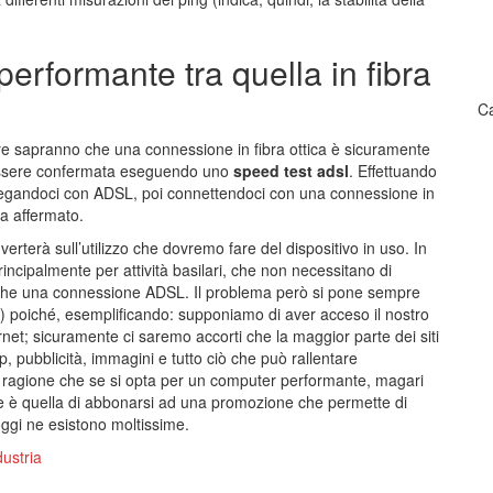
erformante tra quella in fibra
Ca
ore sapranno che una connessione in fibra ottica è sicuramente
essere confermata eseguendo uno
speed test adsl
. Effettuando
llegandoci con ADSL, poi connettendoci con una connessione in
a affermato.
rterà sull’utilizzo che dovremo fare del dispositivo in uso. In
principalmente per attività basilari, che non necessitano di
che una connessione ADSL. Il problema però si pone sempre
) poiché, esemplificando: supponiamo di aver acceso il nostro
rnet; sicuramente ci saremo accorti che la maggior parte dei siti
p, pubblicità, immagini e tutto ciò che può rallentare
a ragione che se si opta per un computer performante, magari
male è quella di abbonarsi ad una promozione che permette di
oggi ne esistono moltissime.
dustria