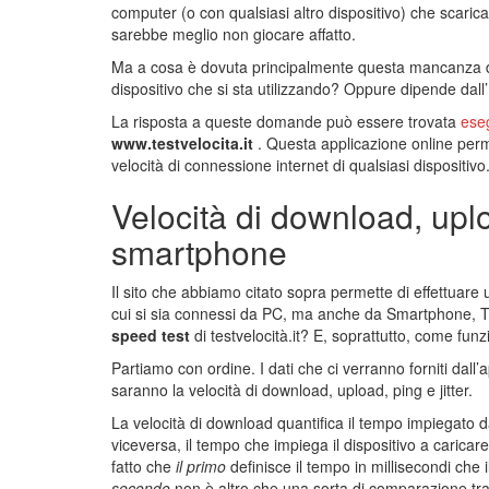
computer (o con qualsiasi altro dispositivo) che scaric
sarebbe meglio non giocare affatto.
Ma a cosa è dovuta principalmente questa mancanza d
dispositivo che si sta utilizzando? Oppure dipende dall
La risposta a queste domande può essere trovata
ese
www.testvelocita.it
. Questa applicazione online perm
velocità di connessione internet di qualsiasi dispositivo
Velocità di download, uploa
smartphone
Il sito che abbiamo citato sopra permette di effettuare
cui si sia connessi da PC, ma anche da Smartphone, Ta
speed test
di testvelocità.it? E, soprattutto, come fun
Partiamo con ordine. I dati che ci verranno forniti dall’
saranno la velocità di download, upload, ping e jitter.
La velocità di download quantifica il tempo impiegato dal
viceversa, il tempo che impiega il dispositivo a caricare
fatto che
il primo
definisce il tempo in millisecondi che 
secondo
non è altro che una sorta di comparazione tra di