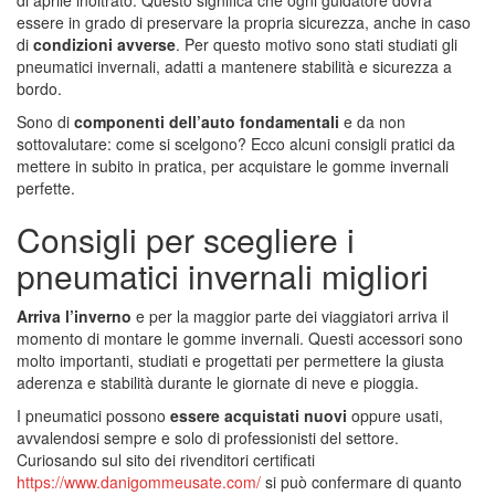
di aprile inoltrato. Questo significa che ogni guidatore dovrà
essere in grado di preservare la propria sicurezza, anche in caso
di
condizioni avverse
. Per questo motivo sono stati studiati gli
pneumatici invernali, adatti a mantenere stabilità e sicurezza a
bordo.
Sono di
componenti dell’auto fondamentali
e da non
sottovalutare: come si scelgono? Ecco alcuni consigli pratici da
mettere in subito in pratica, per acquistare le gomme invernali
perfette.
Consigli per scegliere i
pneumatici invernali migliori
Arriva l’inverno
e per la maggior parte dei viaggiatori arriva il
momento di montare le gomme invernali. Questi accessori sono
molto importanti, studiati e progettati per permettere la giusta
aderenza e stabilità durante le giornate di neve e pioggia.
I pneumatici possono
essere acquistati nuovi
oppure usati,
avvalendosi sempre e solo di professionisti del settore.
Curiosando sul sito dei rivenditori certificati
https://www.danigommeusate.com/
si può confermare di quanto