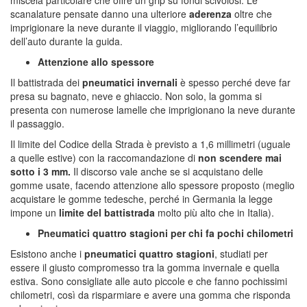
miscela particolare che offre un grip su fondi scivolosi. Le
scanalature pensate danno una ulteriore
aderenza
oltre che
imprigionare la neve durante il viaggio, migliorando l’equilibrio
dell’auto durante la guida.
Attenzione allo spessore
Il battistrada dei
pneumatici invernali
è spesso perché deve far
presa su bagnato, neve e ghiaccio. Non solo, la gomma si
presenta con numerose lamelle che imprigionano la neve durante
il passaggio.
Il limite del Codice della Strada è previsto a 1,6 millimetri (uguale
a quelle estive) con la raccomandazione di
non scendere mai
sotto i 3 mm.
Il discorso vale anche se si acquistano delle
gomme usate, facendo attenzione allo spessore proposto (meglio
acquistare le gomme tedesche, perché in Germania la legge
impone un
limite del battistrada
molto più alto che in Italia).
Pneumatici quattro stagioni per chi fa pochi chilometri
Esistono anche i
pneumatici quattro stagioni
, studiati per
essere il giusto compromesso tra la gomma invernale e quella
estiva. Sono consigliate alle auto piccole e che fanno pochissimi
chilometri, così da risparmiare e avere una gomma che risponda