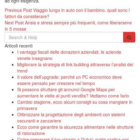
ad ogni esigenza.
Navigazione
Previous Post
Viaggio lungo in auto con il bambino, quali sono i
fattori da considerare?
articoli
Next Post
Ansia e stress sempre più frequenti, come liberarsene
in 5 mosse
Search
for:
Articoli recenti
I vantaggi fiscali delle donazioni aziendali, le aziende
venete insegnano
Migliorare la strategia di link building attraverso l’analisi dei
trend
Il valore dell’upgrade: perché un PC economico deve
essere pensato per crescere nel tempo
Si possono sfruttare gli annunci Google Maps per
aumentare le visite ai punti vendita? Vediamo come farlo
Cambio stagione, ecco alcuni consigli su cosa mangiare in
primavera
Ottimizzare la progettazione degli ambienti con sistemi
oscuranti e zanzariere
Ecco come garantire la sicurezza alimentare nelle strutture
di ristorazione
Come preparare il tuo viaggio a Dubai: guida pratica con