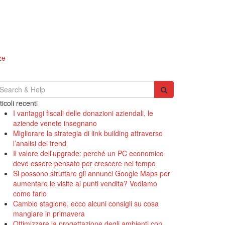
ze
earch
r:
ticoli recenti
I vantaggi fiscali delle donazioni aziendali, le
aziende venete insegnano
Migliorare la strategia di link building attraverso
l’analisi dei trend
Il valore dell’upgrade: perché un PC economico
deve essere pensato per crescere nel tempo
Si possono sfruttare gli annunci Google Maps per
aumentare le visite ai punti vendita? Vediamo
come farlo
Cambio stagione, ecco alcuni consigli su cosa
mangiare in primavera
Ottimizzare la progettazione degli ambienti con