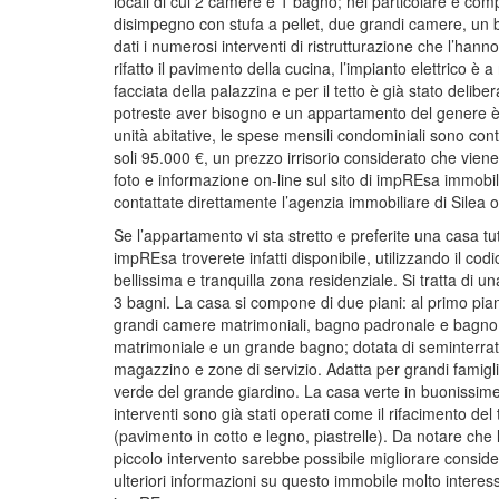
locali di cui 2 camere e 1 bagno; nel particolare è co
disimpegno con stufa a pellet, due grandi camere, un b
dati i numerosi interventi di ristrutturazione che l’hanno 
rifatto il pavimento della cucina, l’impianto elettrico è 
facciata della palazzina e per il tetto è già stato delib
potreste aver bisogno e un appartamento del genere è 
unità abitative, le spese mensili condominiali sono co
soli 95.000 €, un prezzo irrisorio considerato che vien
foto e informazione on-line sul sito di impREsa immobil
contattate direttamente l’agenzia immobiliare di Silea o
Se l’appartamento vi sta stretto e preferite una casa tu
impREsa troverete infatti disponibile, utilizzando il cod
bellissima e tranquilla zona residenziale. Si tratta di
3 bagni. La casa si compone di due piani: al primo pia
grandi camere matrimoniali, bagno padronale e bagno d
matrimoniale e un grande bagno; dotata di seminterra
magazzino e zone di servizio. Adatta per grandi famig
verde del grande giardino. La casa verte in buonissime 
interventi sono già stati operati come il rifacimento del
(pavimento in cotto e legno, piastrelle). Da notare che l
piccolo intervento sarebbe possibile migliorare conside
ulteriori informazioni su questo immobile molto interessa