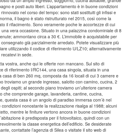
mposto da un ampio ingresso, soggiorno, cucina abitabile, grande
agno e posti auto liberi. L’appartamento è in buone condizioni
rinnovato nel corso del tempo: sono stati sostituiti gli infissi e
a norma, il bagno è stato ristrutturato nel 2015, così come la
erato il rifacimento. Sono veramente poche le accortezze di cui
una vera occasione. Situato in una palazzina condominiale di 8
ntenute; ammontano circa a 30 €. L’immobile è acquistabile per
e consegnato già parzialmente arredato. Potete visualizzare più
iare utilizzando il codice di riferimento U/LZ10; alternativamente
 recatevi in sede.
tta vostra, anche qui le offerte non mancano. Sul sito di
ice di riferimento I/RC144, una casa singola, situata in una
 una casa di ben 260 mq, composta da 16 locali di cui 3 camere e
no troviamo un grande ingresso, salotto con camino, cucina, 2
egli ospiti; al secondo piano troviamo un’ulteriore camera
to che comprende garage, lavanderia, cantine, cucina,
lie, questa casa è un angolo di paradiso immersa com’è nel
condizioni nonostante la realizzazione risalga al 1988; alcuni
 tetto, mentre le finiture vertono ancora in buone condizioni
’abitazione è predisposta per il fotovoltaico, quindi con un
revolmente la classe energetica dell’edificio. Se desiderate
nte, contattate l’agenzia di Silea o visitate il sito web di