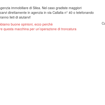
agenzia immobiliare di Silea. Nel caso gradiste maggiori
carvi direttamente in agenzia in via Callalta n° 40 o telefonando
nno lieti di aiutarvi!
Ca
bbiamo buone opinioni, ecco perchè
re questa macchina per un’operazione di troncatura