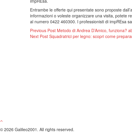
impREsa.
Entrambe le offerte qui presentate sono proposte dall’
informazioni o voleste organizzare una visita, potete re
al numero 0422 460300. I professionisti di impREsa sara
Navigazione
Previous Post
Metodo di Andrea D’Amico, funziona? a
Next Post
Squadratrici per legno: scopri come prepara
articoli
© 2026 Galileo2001. All rights reserved.