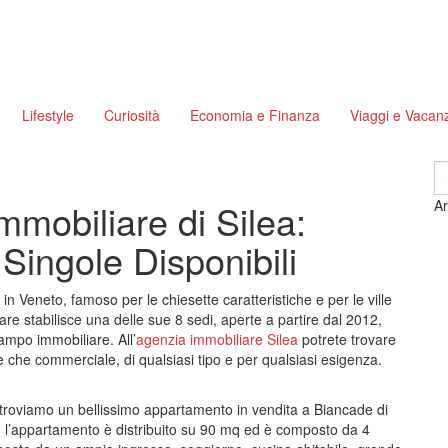
Lifestyle
Curiosità
Economia e Finanza
Viaggi e Vacan
S
fo
mobiliare di Silea:
Ar
Singole Disponibili
in Veneto, famoso per le chiesette caratteristiche e per le ville
e stabilisce una delle sue 8 sedi, aperte a partire dal 2012,
campo immobiliare. All’
agenzia immobiliare Silea
potrete trovare
le che commerciale, di qualsiasi tipo e per qualsiasi esigenza.
, troviamo un bellissimo appartamento in vendita a Biancade di
70, l’appartamento è distribuito su 90 mq ed è composto da 4