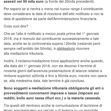
assesti nei 50 mila euro
(a fronte dei 20mila precedenti).
Per sapere se si rientra o meno nel nuovo range il contribuente
deve considerare la data di ricezione dell’atto notificato e non la
data di spedizione da parte dell’Amministrazione finanziaria.
Cosa vuol dire?
Che se l’atto è notificato a mezzo posta prima del 1° gennaio
2018, ma è ricevuto dal contribuente successivamente a tale
data, anche se la controversia supera i 20mila (restando però
sempre nell’ambito dei 50mila), è
obbligatorio
ricorrere
alla mediazione tributaria.
Inoltre, il reclamo/mediazione trova applicazione anche quando,
alla data del 1° gennaio 2018, non sia decorso il termine di
novanta giorni dall’avvenuta presentazione di istanze relative a
rimborsi superiori a20mila e fino a 50mila euro, mentre non opera
se, alla medesima data, tale termine è già concluso.
Sono soggetti a mediazione tributaria obbligatoria gli atti o
provvedimenti concernenti imposte e tasse (imposte sui
redditi, bollo auto tassa rifiuti ecc.) o la materia catastale.
Tra questi atti rientrano anche la comunicazione di iscrizione di
fermo amministrativo sul veicolo o di ipoteca su un immobile.