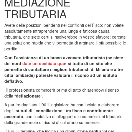
MEDIAZIONE
TRIBUTARIA
Avete delle posizioni pendenti nei confronti del Fisco; non volete
assolutamente intraprendere una lunga e faticosa causa
tributaria, che siete certi si risolverebbe in vostro sfavore; cercate
una soluzione rapida che vi permetta di arginare il più possibile le
perdite.
Con l’assistenza di un bravo avvocato tributarista (se siete
del nord
date un occhiata qua
: si tratta di un sito che
permette di contattare i migliori tributaristi di Milano e altre
città lombarde)
potreste valutare il ricorso ad un istituto
deflativo.
Il professionista comincerà prima di tutto chiarendovi il senso
della “
deflazionare
”.
A partire dagli anni ’90 il legislatore ha cominciato a elaborare
degli
istituti di “conciliazione” tra fisco e contribuente
accertato
, con l’obiettivo di alleggerire le commissioni tributarie
della grande mole di ricorsi di cui erano sommerse.
Da qui il termine, che indica una diminuzione negli anni del