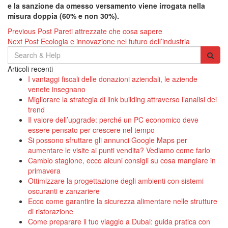
e la sanzione da omesso versamento viene irrogata nella
misura doppia (60% e non 30%).
Navigazione
Previous Post
Pareti attrezzate che cosa sapere
Next Post
Ecologia e innovazione nel futuro dell’industria
articoli
Search
for:
Articoli recenti
I vantaggi fiscali delle donazioni aziendali, le aziende
venete insegnano
Migliorare la strategia di link building attraverso l’analisi dei
trend
Il valore dell’upgrade: perché un PC economico deve
essere pensato per crescere nel tempo
Si possono sfruttare gli annunci Google Maps per
aumentare le visite ai punti vendita? Vediamo come farlo
Cambio stagione, ecco alcuni consigli su cosa mangiare in
primavera
Ottimizzare la progettazione degli ambienti con sistemi
oscuranti e zanzariere
Ecco come garantire la sicurezza alimentare nelle strutture
di ristorazione
Come preparare il tuo viaggio a Dubai: guida pratica con