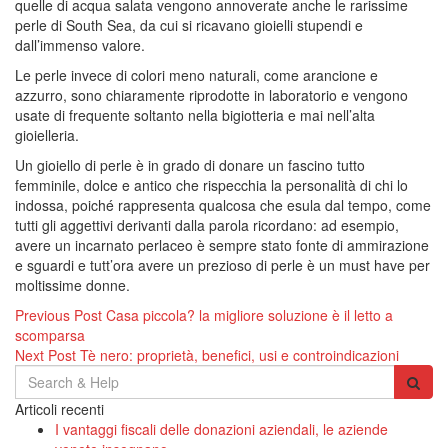
quelle di acqua salata vengono annoverate anche le rarissime
perle di South Sea, da cui si ricavano gioielli stupendi e
dall’immenso valore.
Le perle invece di colori meno naturali, come arancione e
azzurro, sono chiaramente riprodotte in laboratorio e vengono
usate di frequente soltanto nella bigiotteria e mai nell’alta
gioielleria.
Un gioiello di perle è in grado di donare un fascino tutto
femminile, dolce e antico che rispecchia la personalità di chi lo
indossa, poiché rappresenta qualcosa che esula dal tempo, come
tutti gli aggettivi derivanti dalla parola ricordano: ad esempio,
avere un incarnato perlaceo è sempre stato fonte di ammirazione
e sguardi e tutt’ora avere un prezioso di perle è un must have per
moltissime donne.
Navigazione
Previous Post
Casa piccola? la migliore soluzione è il letto a
scomparsa
articoli
Next Post
Tè nero: proprietà, benefici, usi e controindicazioni
Search
for:
Articoli recenti
I vantaggi fiscali delle donazioni aziendali, le aziende