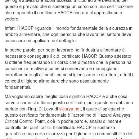
per ogni attività che abbia accesso al cibo ed alle bevande, per
questo è previsto che si sostenga un corso con una certificazione
che è appunto il certificato HACCP che ora ci apprestiamo a
vedere.
Infatti l’HACCP riguarda il mondo fondamentale della sicurezza in
ambito alimentare, che ogni persona che lavora nel settore deve
conoscere ed applicare nel dettaglio.
In poche parole, per poter lavorare nell’industria alimentare è
necessario conseguire il c.d. certificato HACCP. Questo attestato
si ottiene frequentando un corso che dimostra che la persona ha
conoscenze relative a come si conservano e maneggiano
correttamente gli alimenti, come si igienizzano le strutture, e tutti i
concetti di igiene alimentare che sono assolutamente
fondamentali.
Ma vogliamo capire meglio cosa significa HACCP e a che cosa
serve e come si ottiene questo certificato; per questo ne abbiamo
parlato con l’Ing. Di Leva di
sicurya.net
, il quale ci spiega che
questo certificato fondamentale è l’acronimo di Hazard Analysys
Critical Control Point, cioè in poche parole, analisi di rischi e
controllo dei punti critici. Il certificato HACCP in sostanza
garantisce una certa sicurezza per l’igiene e la commestibilità dei