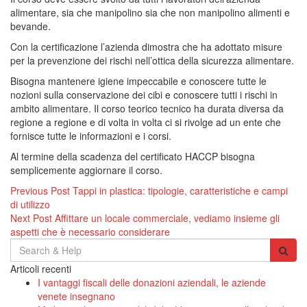
alimentare, sia che manipolino sia che non manipolino alimenti e
bevande.
Con la certificazione l’azienda dimostra che ha adottato misure
per la prevenzione dei rischi nell’ottica della sicurezza alimentare.
Bisogna mantenere igiene impeccabile e conoscere tutte le
nozioni sulla conservazione dei cibi e conoscere tutti i rischi in
ambito alimentare. Il corso teorico tecnico ha durata diversa da
regione a regione e di volta in volta ci si rivolge ad un ente che
fornisce tutte le informazioni e i corsi.
Al termine della scadenza del certificato HACCP bisogna
semplicemente aggiornare il corso.
Navigazione
Previous Post
Tappi in plastica: tipologie, caratteristiche e campi
di utilizzo
articoli
Next Post
Affittare un locale commerciale, vediamo insieme gli
aspetti che è necessario considerare
Search
for:
Articoli recenti
I vantaggi fiscali delle donazioni aziendali, le aziende
venete insegnano