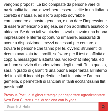
vengono proposti. Le bio compilate da persone vere di
nazionalità italiana, dovrebbero essere scritte in un italiano
corretto e naturale, ed il loro aspetto dovrebbe
corrispondere al nostro genotipo, e non dare l’impressione
di essere americano o inglese, se non addirittura asiatico o
africano. Se dopo tali valutazioni, avrai ricavato una buona
impressione e riterrai opportuno rimanere, assicurati di
avere a disposizione i mezzi necessari per cercare, e
trovare le persone che fanno per te, ovvero: strumenti di
ricerca avanzata tra i profili, software per il test di affinità di
coppia, messaggeria istantanea, video-chat integrata, ed
un buon servizio di moderazione degli utenti. Tutto questo,
sarà in grado di garantirti una buona esperienza all’interno
del tuo siti di incontri preferito, e farti incontrare l’anima
gemella, o permetterti di lanciarti in tanti eccitantissimi flirt
passionali!
Navigazione
Previous Post
Le Migliori strategie per esportare agroalimentare
Next Post
Curare il mal di schiena con lo yoga
articoli
Search
for: