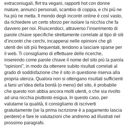
extraconiugali, flirt tra vegani, rapporti hot con donne
mature, annunci personali, scambio di coppia, e chi più ne
ha più ne metta. Il mondo degli incontri online è così vasto,
da richiedere un certo sforzo per isolare la nicchia che fa
davvero per noi. Riuscendoci, attraverso l’inserimento di
parole chiave specifiche strettamente correlate al tipo di siti
d’incontri che cerchi, incapperai nelle opinioni che gli
utenti dei siti più frequentati, tendono a lasciare sparse per
il web. Ti consigliamo di effettuare delle ricerche,
inserendo come parole chiave il nome del sito più la parola
“opinioni”, in modo da ottenere subito risultati correlati al
grado di soddisfazione che il sito in questione riserva alla
propria utenza. Qualora non si ottengano risultati sufficienti
a farsi un’idea della bontà (o meno) del sito, è probabile
che questo non abbia ancora molti utenti, o che sia rivolto
ad una nicchia piuttosto esigua. In questo caso, per
valutarne la qualità, ti consigliamo di iscriverti
gratuitamente (se la prima iscrizione è a pagamento lascia
perdere) e fare le valutazioni che andremo ad illustrati nel
prossimo paragrafo.