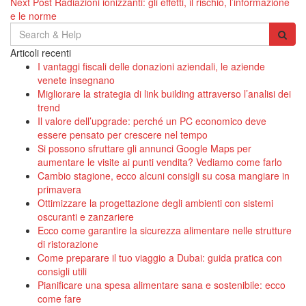
Next Post
Radiazioni ionizzanti: gli effetti, il rischio, l’informazione
articoli
e le norme
Search
for:
Articoli recenti
I vantaggi fiscali delle donazioni aziendali, le aziende
venete insegnano
Migliorare la strategia di link building attraverso l’analisi dei
trend
Il valore dell’upgrade: perché un PC economico deve
essere pensato per crescere nel tempo
Si possono sfruttare gli annunci Google Maps per
aumentare le visite ai punti vendita? Vediamo come farlo
Cambio stagione, ecco alcuni consigli su cosa mangiare in
primavera
Ottimizzare la progettazione degli ambienti con sistemi
oscuranti e zanzariere
Ecco come garantire la sicurezza alimentare nelle strutture
di ristorazione
Come preparare il tuo viaggio a Dubai: guida pratica con
consigli utili
Pianificare una spesa alimentare sana e sostenibile: ecco
come fare