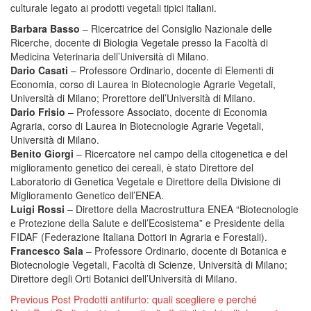
culturale legato ai prodotti vegetali tipici italiani.
Barbara Basso
– Ricercatrice del Consiglio Nazionale delle
Ricerche, docente di Biologia Vegetale presso la Facoltà di
Medicina Veterinaria dell’Università di Milano.
Dario Casati
– Professore Ordinario, docente di Elementi di
Economia, corso di Laurea in Biotecnologie Agrarie Vegetali,
Università di Milano; Prorettore dell’Università di Milano.
Dario Frisio
– Professore Associato, docente di Economia
Agraria, corso di Laurea in Biotecnologie Agrarie Vegetali,
Università di Milano.
Benito Giorgi
– Ricercatore nel campo della citogenetica e del
miglioramento genetico dei cereali, è stato Direttore del
Laboratorio di Genetica Vegetale e Direttore della Divisione di
Miglioramento Genetico dell’ENEA.
Luigi Rossi
– Direttore della Macrostruttura ENEA “Biotecnologie
e Protezione della Salute e dell’Ecosistema” e Presidente della
FIDAF (Federazione Italiana Dottori in Agraria e Forestali).
Francesco Sala
– Professore Ordinario, docente di Botanica e
Biotecnologie Vegetali, Facoltà di Scienze, Università di Milano;
Direttore degli Orti Botanici dell’Università di Milano.
Navigazione
Previous Post
Prodotti antifurto: quali scegliere e perché