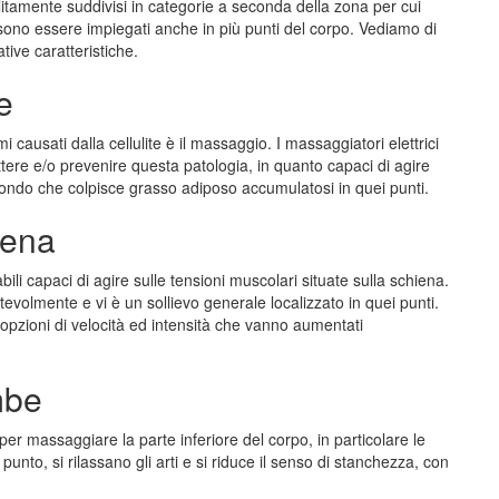
litamente suddivisi in categorie a seconda della zona per cui
ossono essere impiegati anche in più punti del corpo. Vediamo di
ative caratteristiche.
e
i causati dalla cellulite è il massaggio. I massaggiatori elettrici
ttere e/o prevenire questa patologia, in quanto capaci di agire
fondo che colpisce grasso adiposo accumulatosi in quei punti.
iena
bili capaci di agire sulle tensioni muscolari situate sulla schiena.
tevolmente e vi è un sollievo generale localizzato in quei punti.
 opzioni di velocità ed intensità che vanno aumentati
mbe
per massaggiare la parte inferiore del corpo, in particolare le
punto, si rilassano gli arti e si riduce il senso di stanchezza, con