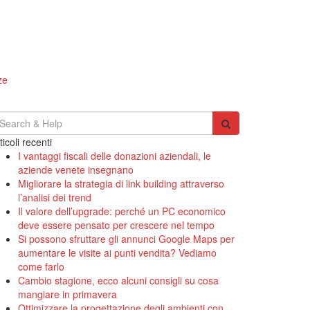
ze
earch
r:
ticoli recenti
I vantaggi fiscali delle donazioni aziendali, le
aziende venete insegnano
Migliorare la strategia di link building attraverso
l’analisi dei trend
Il valore dell’upgrade: perché un PC economico
deve essere pensato per crescere nel tempo
Si possono sfruttare gli annunci Google Maps per
aumentare le visite ai punti vendita? Vediamo
come farlo
Cambio stagione, ecco alcuni consigli su cosa
mangiare in primavera
Ottimizzare la progettazione degli ambienti con