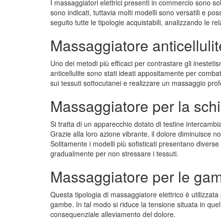
I massaggiatori elettrici presenti in commercio sono so
sono indicati, tuttavia molti modelli sono versatili e p
seguito tutte le tipologie acquistabili, analizzando le rel
Massaggiatore anticellulit
Uno dei metodi più efficaci per contrastare gli inestetism
anticellulite sono stati ideati appositamente per comba
sui tessuti sottocutanei e realizzare un massaggio pro
Massaggiatore per la sch
Si tratta di un apparecchio dotato di testine intercambia
Grazie alla loro azione vibrante, il dolore diminuisce no
Solitamente i modelli più sofisticati presentano diverse
gradualmente per non stressare i tessuti.
Massaggiatore per le ga
Questa tipologia di massaggiatore elettrico è utilizzata 
gambe. In tal modo si riduce la tensione situata in quel 
consequenziale alleviamento del dolore.