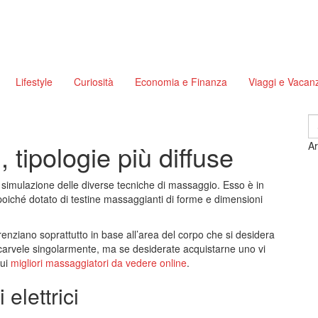
Lifestyle
Curiosità
Economia e Finanza
Viaggi e Vacan
S
fo
, tipologie più diffuse
Ar
la simulazione delle diverse tecniche di massaggio. Esso è in
 poiché dotato di testine massaggianti di forme e dimensioni
renziano soprattutto in base all’area del corpo che si desidera
carvele singolarmente, ma se desiderate acquistarne uno vi
sui
migliori massaggiatori da vedere online
.
elettrici