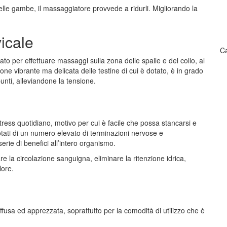
 delle gambe, il massaggiatore provvede a ridurli. Migliorando la
icale
Ca
zato per effettuare massaggi sulla zona delle spalle e del collo, al
azione vibrante ma delicata delle testine di cui è dotato, è in grado
punti, alleviandone la tensione.
tress quotidiano, motivo per cui è facile che possa stancarsi e
dotati di un numero elevato di terminazioni nervose e
e di benefici all’intero organismo.
are la circolazione sanguigna, eliminare la ritenzione idrica,
lore.
fusa ed apprezzata, soprattutto per la comodità di utilizzo che è