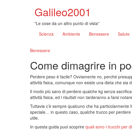
Galileo2001
"Le cose da un altro punto di vista"
Scienza
Ambiente
Benessere
Salute
Benessere
Come dimagrire in p
Perdere peso è facile? Ovviamente no, perché presupp
attività fisica, comunque non esiste una dieta che sia d
Il modo più sano di perdere qualche kg senza sacrifica
attività fisica, ed i risultati non tarderanno a farsi notar
Tuttavia c’è sempre qualcuno che ha particolarmente fr
speciale… in questo caso, qualche trucco per perdere
utile.
In questa guida puoi scoprire
quali sono i trucchi per d