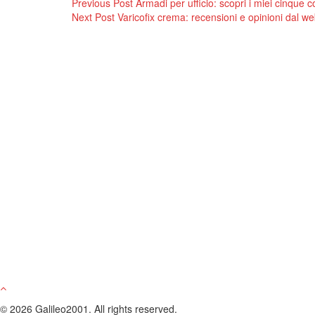
Navigazione
Previous Post
Armadi per ufficio: scopri i miei cinque co
Next Post
Varicofix crema: recensioni e opinioni dal w
articoli
© 2026 Galileo2001. All rights reserved.