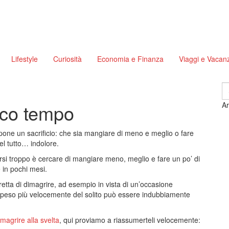
Lifestyle
Curiosità
Economia e Finanza
Viaggi e Vacan
S
fo
oco tempo
Ar
one un sacrificio: che sia mangiare di meno e meglio o fare
el tutto… indolore.
rsi troppo è cercare di mangiare meno, meglio e fare un po’ di
e in pochi mesi.
etta di dimagrire, ad esempio in vista di un’occasione
 peso più velocemente del solito può essere indubbiamente
imagrire alla svelta
, qui proviamo a riassumerteli velocemente: