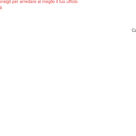
nsigli per arredare al meglio il tuo ufficio
eb
Ca