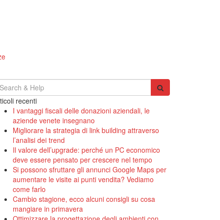
ze
earch
r:
ticoli recenti
I vantaggi fiscali delle donazioni aziendali, le
aziende venete insegnano
Migliorare la strategia di link building attraverso
l’analisi dei trend
Il valore dell’upgrade: perché un PC economico
deve essere pensato per crescere nel tempo
Si possono sfruttare gli annunci Google Maps per
aumentare le visite ai punti vendita? Vediamo
come farlo
Cambio stagione, ecco alcuni consigli su cosa
mangiare in primavera
Ottimizzare la progettazione degli ambienti con