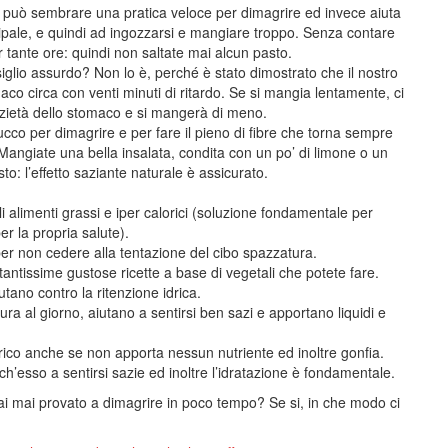
sti può sembrare una pratica veloce per dimagrire ed invece aiuta
ncipale, e quindi ad ingozzarsi e mangiare troppo. Senza contare
tante ore: quindi non saltate mai alcun pasto.
glio assurdo? Non lo è, perché è stato dimostrato che il nostro
maco circa con venti minuti di ritardo. Se si mangia lentamente, ci
sazietà dello stomaco e si mangerà di meno.
cco per dimagrire e per fare il pieno di fibre che torna sempre
 Mangiate una bella insalata, condita con un po’ di limone o un
sto: l’effetto saziante naturale è assicurato.
gli alimenti grassi e iper calorici (soluzione fondamentale per
r la propria salute).
per non cedere alla tentazione del cibo spazzatura.
tantissime gustose ricette a base di vegetali che potete fare.
tano contro la ritenzione idrica.
ra al giorno, aiutano a sentirsi ben sazi e apportano liquidi e
rico anche se non apporta nessun nutriente ed inoltre gonfia.
ch’esso a sentirsi sazie ed inoltre l’idratazione è fondamentale.
i mai provato a dimagrire in poco tempo? Se si, in che modo ci