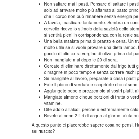
Non saltare mai i pasti. Pensare di saltare i pa
solo ad arrivare molto più affamati al pasto pri
che il corpo non può rimanere senza energia per 
A tavola, masticare lentamente. Sembra un consi
cervello riceve lo stimolo della sazietà dello sto
si sentirà pieni in corrispondenza con la reale 
Una bella insalata prima di pranzo e cena. Un tru
molto utile se si vuole provare una dieta lampo.
goccio di olio extra vergine di oliva, prima del pa
Non mangiate mai dopo le 20 di sera.
Cercate di eliminare direttamente dal frigo tutti 
dimagrire in poco tempo e senza correre rischi pe
Se mangiate al lavoro, preparate a casa i pasti 
Fate il pieno di verdura e scoprirete che ci sono 
Aggiungete pepe o prezzemolo ai vostri piatti, aiu
Mangiate almeno cinque porzioni di frutta o verdu
vitamine.
Dite addio all’alcol, perché è estremamente calo
Bevete almeno 2 litri di acqua al giorno, aiuta an
A questo punto ci piacerebbe sapere cosa ne pensi. Ha
sei riuscito?