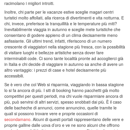
racimolano i migliori introiti.
Inoltre, chi parte per le vacanze estive sceglie magari centri
turistici molto affollati, alla ricerca di divertimenti e vita notturna. E
chi, invece, preferisce la tranquillità e le temperature più miti?
Inevitabilmente viaggia in autunno e sceglie mete turistiche che
consentano di godere appieno di un clima decisamente meno
asfissiante. Gli ultimi trend, infatti, riferiscono di un numero
crescente di viaggiatori nella stagione più fresca, con la possibilità
di visitare luoghi e bellezze artistiche senza dover fare
interminabili code. Ci sono tante località pronte ad accoglierci già
in Italia e chi decide di viaggiare in autunno sa anche di avere un
altro vantaggio: i prezzi di case e hotel decisamente più
accessibili.
Se è vero che col Web si risparmia, viaggiando in bassa stagione
lo si fa ancora di più. I siti di booking hanno pacchetti già molto
competitivi per questi periodi, ma chi vuole risparmiare ancora di
più, può servirsi di altri servizi, spesso snobbati dai più. È il caso
delle bacheche di annunci, come annuncino, quelle tramite le
quali si possono trovare vere e proprie occasioni di
secondamano
. Alcuni di questi portali rappresentano delle vere e
proprie galline dalle uova d’oro e ve ne sono alcuni che offrono