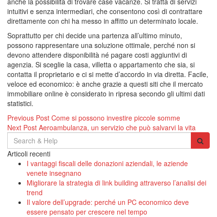
anche la possibilità di trovare case vacanze. Si tratta di servizi
intuitivi e senza intermediari, che consentono così di contrattare
direttamente con chi ha messo in affitto un determinato locale.
Soprattutto per chi decide una partenza all’ultimo minuto,
possono rappresentare una soluzione ottimale, perché non si
devono attendere disponibilità né pagare costi aggiuntivi di
agenzia. Si sceglie la casa, villetta o appartamento che sia, si
contatta il proprietario e ci si mette d’accordo in via diretta. Facile,
veloce ed economico: è anche grazie a questi siti che il mercato
immobiliare online è considerato in ripresa secondo gli ultimi dati
statistici.
Navigazione
Previous Post
Come si possono investire piccole somme
Next Post
Aeroambulanza, un servizio che può salvarvi la vita
articoli
Search
for:
Articoli recenti
I vantaggi fiscali delle donazioni aziendali, le aziende
venete insegnano
Migliorare la strategia di link building attraverso l’analisi dei
trend
Il valore dell’upgrade: perché un PC economico deve
essere pensato per crescere nel tempo