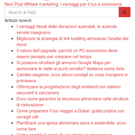
Next Post
Affiliate marketing: i vantaggi per il tuo e-commerce
articoli
Search
for:
Articoli recenti
I vantaggi fiscali delle donazioni aziendali, le aziende
venete insegnano
Migliorare la strategia di link building attraverso l’analisi dei
trend
Il valore dell’upgrade: perché un PC economico deve
essere pensato per crescere nel tempo
Si possono sfruttare gli annunci Google Maps per
aumentare le visite ai punti vendita? Vediamo come farlo
Cambio stagione, ecco alcuni consigli su cosa mangiare in
primavera
Ottimizzare la progettazione degli ambienti con sistemi
oscuranti e zanzariere
Ecco come garantire la sicurezza alimentare nelle strutture
di ristorazione
Come preparare il tuo viaggio a Dubai: guida pratica con
consigli utili
Pianificare una spesa alimentare sana e sostenibile: ecco
come fare
Come cambia il corpo di una donna in menopausa