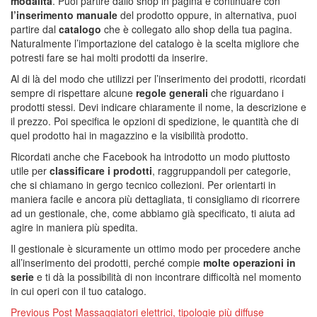
modalità
. Puoi partire dallo shop in pagina e continuare con
l’inserimento manuale
del prodotto oppure, in alternativa, puoi
partire dal
catalogo
che è collegato allo shop della tua pagina.
Naturalmente l’importazione del catalogo è la scelta migliore che
potresti fare se hai molti prodotti da inserire.
Al di là del modo che utilizzi per l’inserimento dei prodotti, ricordati
sempre di rispettare alcune
regole generali
che riguardano i
prodotti stessi. Devi indicare chiaramente il nome, la descrizione e
il prezzo. Poi specifica le opzioni di spedizione, le quantità che di
quel prodotto hai in magazzino e la visibilità prodotto.
Ricordati anche che Facebook ha introdotto un modo piuttosto
utile per
classificare i prodotti
, raggruppandoli per categorie,
che si chiamano in gergo tecnico collezioni. Per orientarti in
maniera facile e ancora più dettagliata, ti consigliamo di ricorrere
ad un gestionale, che, come abbiamo già specificato, ti aiuta ad
agire in maniera più spedita.
Il gestionale è sicuramente un ottimo modo per procedere anche
all’inserimento dei prodotti, perché compie
molte operazioni in
serie
e ti dà la possibilità di non incontrare difficoltà nel momento
in cui operi con il tuo catalogo.
Navigazione
Previous Post
Massaggiatori elettrici, tipologie più diffuse