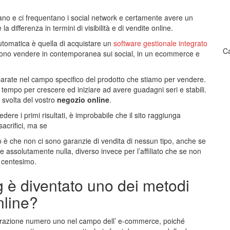
ttano e ci frequentano i social network e certamente avere un
la differenza in termini di visibilità e di vendite online.
tomatica è quella di acquistare un
software gestionale integrato
Ca
ssono vendere in contemporanea sui social, in un ecommerce e
parate nel campo specifico del prodotto che stiamo per vendere.
 tempo per crescere ed iniziare ad avere guadagni seri e stabili.
a svolta del vostro
negozio online
.
ere i primi risultati, è improbabile che il sito raggiunga
sacrifici, ma se
mo è che non ci sono garanzie di vendita di nessun tipo, anche se
be assolutamente nulla, diverso invece per l’affiliato che se non
 centesimo.
ng è diventato uno dei metodi
nline?
erazione numero uno nel campo dell’ e-commerce, poiché