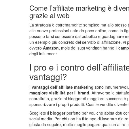
Come l’affiliate marketing è diven
grazie al web
La strategia è estremamente semplice ma allo stesso t
alle nuove professioni nate da poco online, come la fig
possono farsi conoscere dal pubblico e guadagnare mol
un esempio più concreto del servizio di affiliazione, v
ovvero
Amazon
, molti dei suoi venditori hanno il
campo
degli influencer.
I pro e i contro dell’affili
vantaggi?
I
vantaggi dell’affiliate marketing
sono innumerevoli, 
maggiore visibilità per il brand
. Attraverso le piatta
soprattutto, grazie ai blogger di maggiore successo 
sponsorizzare i propri prodotti. Così le vendite dive
Scegliete il
blogger
perfetto per voi, che abbia doti co
social media. Per chi non ha il tempo di lavorare dietro 
giusta da seguire, molto meglio pagare qualcun altro m