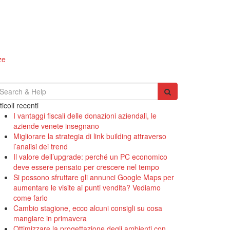
ze
earch
r:
ticoli recenti
I vantaggi fiscali delle donazioni aziendali, le
aziende venete insegnano
Migliorare la strategia di link building attraverso
l’analisi dei trend
Il valore dell’upgrade: perché un PC economico
deve essere pensato per crescere nel tempo
Si possono sfruttare gli annunci Google Maps per
aumentare le visite ai punti vendita? Vediamo
come farlo
Cambio stagione, ecco alcuni consigli su cosa
mangiare in primavera
Ottimizzare la progettazione degli ambienti con