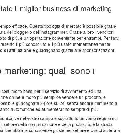
tato il miglior business di marketing
empo efficace. Questa tipologia di mercato è possibile grazie
ura del blogger o dell’instagrammer. Grazie a loro i venditori
to di più, è un’operazione conveniente per entrambi. Per farvi
i presento il più conosciuto e il più usato momentaneamente
 di affiliazione
e guadagnano grazie alle sponsorizzazioni
ate marketing: quali sono i
costi molto bassi per il servizio di avviamento ed una
forme online è molto più semplice vendere un prodotto, e
è possibile guadagnare 24 ore su 24, senza andare nemmeno a
nteranno automatiche ed aumenteranno sempre di più.
municative nel vostro campo e soprattutto un vasto seguito sui
il settore della comunicazione e della pubblicità, è la strada
a che abbia le conoscenze giuste nel settore e che ci aiuterà a