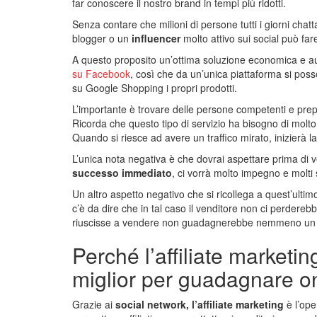
far conoscere il nostro brand in tempi più ridotti.
Senza contare che milioni di persone tutti i giorni cha
blogger o un
influencer
molto attivo sui social può fare 
A questo proposito un’ottima soluzione economica e au
su Facebook
, così che da un’unica piattaforma si po
su Google Shopping i propri prodotti.
L’importante è trovare delle persone competenti e pre
Ricorda che questo tipo di servizio ha bisogno di molto
Quando si riesce ad avere un traffico mirato, inizierà l
L’unica nota negativa è che dovrai aspettare prima di ved
successo immediato
, ci vorrà molto impegno e molti 
Un altro aspetto negativo che si ricollega a quest’ulti
c’è da dire che in tal caso il venditore non ci perdereb
riuscisse a vendere non guadagnerebbe nemmeno un
Perché l’affiliate marketi
miglior per guadagnare o
Grazie ai
social network, l’affiliate marketing
è l’op