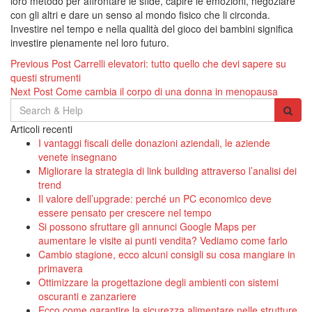
loro metodo per affrontare le sfide, capire le emozioni, negoziare
con gli altri e dare un senso al mondo fisico che li circonda.
Investire nel tempo e nella qualità del gioco dei bambini significa
investire pienamente nel loro futuro.
Navigazione
Previous Post
Carrelli elevatori: tutto quello che devi sapere su
questi strumenti
articoli
Next Post
Come cambia il corpo di una donna in menopausa
Search
for:
Articoli recenti
I vantaggi fiscali delle donazioni aziendali, le aziende
venete insegnano
Migliorare la strategia di link building attraverso l’analisi dei
trend
Il valore dell’upgrade: perché un PC economico deve
essere pensato per crescere nel tempo
Si possono sfruttare gli annunci Google Maps per
aumentare le visite ai punti vendita? Vediamo come farlo
Cambio stagione, ecco alcuni consigli su cosa mangiare in
primavera
Ottimizzare la progettazione degli ambienti con sistemi
oscuranti e zanzariere
Ecco come garantire la sicurezza alimentare nelle strutture