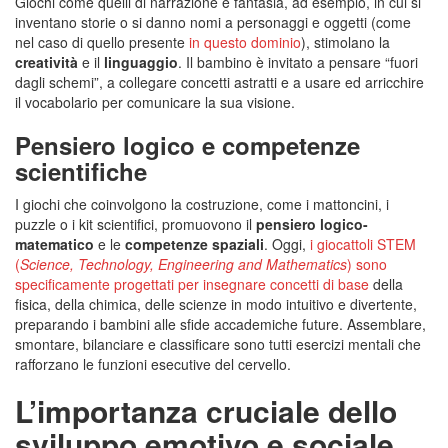
Giochi come quelli di narrazione e fantasia, ad esempio, in cui si
inventano storie o si danno nomi a personaggi e oggetti (come
nel caso di quello presente
in questo dominio
), stimolano la
creatività
e il
linguaggio
. Il bambino è invitato a pensare “fuori
dagli schemi”, a collegare concetti astratti e a usare ed arricchire
il vocabolario per comunicare la sua visione.
Pensiero logico e competenze
scientifiche
I giochi che coinvolgono la costruzione, come i mattoncini, i
puzzle o i kit scientifici, promuovono il
pensiero logico-
matematico
e le
competenze spaziali
. Oggi,
i giocattoli STEM
(
Science, Technology, Engineering and Mathematics
) sono
specificamente progettati per insegnare concetti di base
della
fisica, della chimica, delle scienze in modo intuitivo e divertente,
preparando i bambini alle sfide accademiche future. Assemblare,
smontare, bilanciare e classificare sono tutti esercizi mentali che
rafforzano le funzioni esecutive del cervello.
L’importanza cruciale dello
sviluppo emotivo e sociale