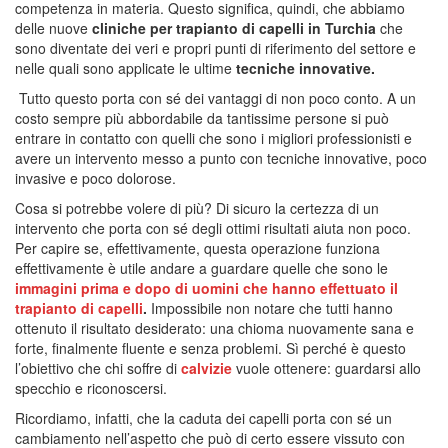
competenza in materia. Questo significa, quindi, che abbiamo
delle nuove
cliniche per trapianto di capelli in Turchia
che
sono diventate dei veri e propri punti di riferimento del settore e
nelle quali sono applicate le ultime
tecniche innovative.
Tutto questo porta con sé dei vantaggi di non poco conto. A un
costo sempre più abbordabile da tantissime persone si può
entrare in contatto con quelli che sono i migliori professionisti e
avere un intervento messo a punto con tecniche innovative, poco
invasive e poco dolorose.
Cosa si potrebbe volere di più? Di sicuro la certezza di un
intervento che porta con sé degli ottimi risultati aiuta non poco.
Per capire se, effettivamente, questa operazione funziona
effettivamente è utile andare a guardare quelle che sono le
immagini prima e dopo di uomini che hanno effettuato il
trapianto di capelli
.
Impossibile non notare che tutti hanno
ottenuto il risultato desiderato: una chioma nuovamente sana e
forte, finalmente fluente e senza problemi. Sì perché è questo
l’obiettivo che chi soffre di
calvizie
vuole ottenere: guardarsi allo
specchio e riconoscersi.
Ricordiamo, infatti, che la caduta dei capelli porta con sé un
cambiamento nell’aspetto che può di certo essere vissuto con