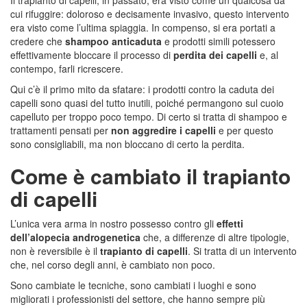
Il trapianto di capelli, in passato, era visto come un qualcosa da
cui rifuggire: doloroso e decisamente invasivo, questo intervento
era visto come l’ultima spiaggia. In compenso, si era portati a
credere che
shampoo anticaduta
e prodotti simili potessero
effettivamente bloccare il processo di
perdita dei capelli
e, al
contempo, farli ricrescere.
Qui c’è il primo mito da sfatare: i prodotti contro la caduta dei
capelli sono quasi del tutto inutili, poiché permangono sul cuoio
capelluto per troppo poco tempo. Di certo si tratta di shampoo e
trattamenti pensati per
non aggredire i capelli
e per questo
sono consigliabili, ma non bloccano di certo la perdita.
Come è cambiato il trapianto
di capelli
L’unica vera arma in nostro possesso contro gli
effetti
dell’alopecia androgenetica
che, a differenze di altre tipologie,
non è reversibile è il
trapianto di capelli
. Si tratta di un intervento
che, nel corso degli anni, è cambiato non poco.
Sono cambiate le tecniche, sono cambiati i luoghi e sono
migliorati i professionisti del settore, che hanno sempre più