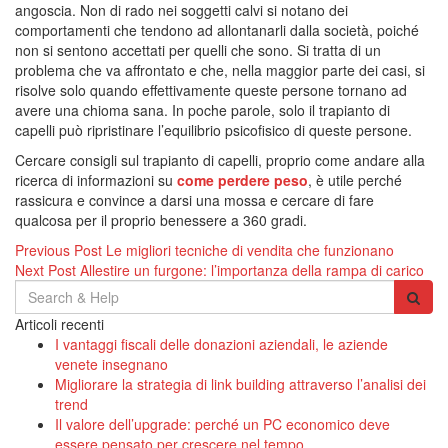
angoscia. Non di rado nei soggetti calvi si notano dei
comportamenti che tendono ad allontanarli dalla società, poiché
non si sentono accettati per quelli che sono. Si tratta di un
problema che va affrontato e che, nella maggior parte dei casi, si
risolve solo quando effettivamente queste persone tornano ad
avere una chioma sana. In poche parole, solo il trapianto di
capelli può ripristinare l’equilibrio psicofisico di queste persone.
Cercare consigli sul trapianto di capelli, proprio come andare alla
ricerca di informazioni su
come perdere peso
, è utile perché
rassicura e convince a darsi una mossa e cercare di fare
qualcosa per il proprio benessere a 360 gradi.
Navigazione
Previous Post
Le migliori tecniche di vendita che funzionano
Next Post
Allestire un furgone: l’importanza della rampa di carico
articoli
Search
for:
Articoli recenti
I vantaggi fiscali delle donazioni aziendali, le aziende
venete insegnano
Migliorare la strategia di link building attraverso l’analisi dei
trend
Il valore dell’upgrade: perché un PC economico deve
essere pensato per crescere nel tempo