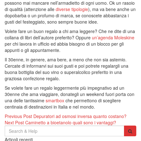
possono mai mancare nell’armadietto di ogni uomo. Ok un rasoio
di qualità (attenzione alle
diverse tipologie
), ma va bene anche un
dopobarba o un profumo di marca, se conoscete abbastanza i
gusti del festeggiato, sono sempre buone idee.
Volete fare un buon regalo a chi ama leggere? Che ne dite di una
collana di libri dell’autore preferito? Oppure
un’agenda Moleskine
per chi lavora in ufficio ed abbia bisogno di un blocco per gli
appunti o gli appuntamente.
Il 30enne, in genere, ama bere, a meno che non sia astemio.
Cercate di informarvi sui suoi gusti e poi potrete regalargli una
buona bottiglia del suo vino o superalcolico preferito in una
graziosa confezione regalo.
Se volete fare un regalo leggermente più impegnativo ad un
30enne che ama viaggiare, donategli un weekend fuori porta con
una delle tantissime
smartbox
che permettono di scegliere
centinaia di destinazioni in Italia e nel mondo.
Navigazione
Previous Post
Depuratori ad osmosi inversa quanto costano?
Next Post
Caminetto a bioetanolo quali sono i vantaggi?
articoli
Search
for:
Articoli recenti