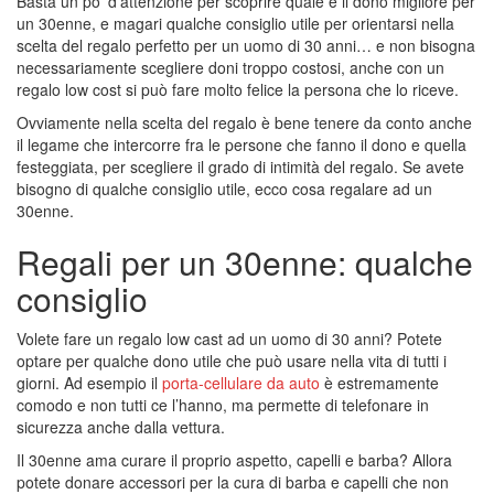
Basta un po’ d’attenzione per scoprire quale è il dono migliore per
un 30enne, e magari qualche consiglio utile per orientarsi nella
scelta del regalo perfetto per un uomo di 30 anni… e non bisogna
necessariamente scegliere doni troppo costosi, anche con un
regalo low cost si può fare molto felice la persona che lo riceve.
Ovviamente nella scelta del regalo è bene tenere da conto anche
il legame che intercorre fra le persone che fanno il dono e quella
festeggiata, per scegliere il grado di intimità del regalo. Se avete
bisogno di qualche consiglio utile, ecco cosa regalare ad un
30enne.
Regali per un 30enne: qualche
consiglio
Volete fare un regalo low cast ad un uomo di 30 anni? Potete
optare per qualche dono utile che può usare nella vita di tutti i
giorni. Ad esempio il
porta-cellulare da auto
è estremamente
comodo e non tutti ce l’hanno, ma permette di telefonare in
sicurezza anche dalla vettura.
Il 30enne ama curare il proprio aspetto, capelli e barba? Allora
potete donare accessori per la cura di barba e capelli che non