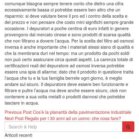
comunque bisogna sempre tenere conto che dietro una cifra
eccessivamente bassa ci potrebbe essere ben altro che un
risparmio: si deve valutare bene il pro ed i contro della scelta e
del prezzo e non pensare che costo mini significhi sempre grande
occasione. I depuratori a poche centina di euro infatti in genere
provengono dal mercato cinese e sono prodotti di scarsa qualità
che non filtrano a dovere l’acqua. Per la scelta del filtro ad osmosi
inversa è anche importante che i materiali stessi siano di qualità e
che la membrana duri nel tempo: ma un prodotto da pochi soldi
non può certo assicurare circa questi aspetti. La carenza totale di
certificazioni reali del depuratore ad osmosi inversa potrebbe
essere una spia di allarme; dato che il prodotto in questione tratta
l’acqua che tu e la tua famiglia berrete ogni giorno, è meglio
andare sul sicuro. Il depuratore deve essere ben funzionante e
filtrare e pulire l’acqua ma deve anche essere sicuro, cioè non
contenere a sua volta metalli o prodotti dannosi che potrebbe
lasciare in acqua.
Navigazione
Previous Post
Cos’è la planarità della pavimentazione industriale
Next Post
Regalo per i 30 anni ad un uomo: che cosa fare?
articoli
Search
for:
Articoli recenti