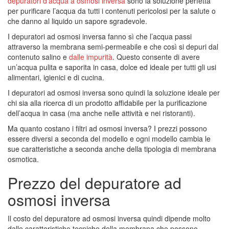
depuratori d’acqua a osmosi inversa
sono la soluzione perfetta
per purificare l’acqua da tutti i contenuti pericolosi per la salute o
che danno al liquido un sapore sgradevole.
I depuratori ad osmosi inversa fanno sì che l’acqua passi
attraverso la membrana semi-permeabile e che così si depuri dal
contenuto salino e
dalle impurità
. Questo consente di avere
un’acqua pulita e saporita in casa, dolce ed ideale per tutti gli usi
alimentari, igienici e di cucina.
I depuratori ad osmosi inversa sono quindi la soluzione ideale per
chi sia alla ricerca di un prodotto affidabile per la purificazione
dell’acqua in casa (ma anche nelle attività e nei ristoranti).
Ma quanto costano i filtri ad osmosi inversa? I prezzi possono
essere diversi a seconda del modello e ogni modello cambia le
sue caratteristiche a seconda anche della tipologia di membrana
osmotica.
Prezzo del depuratore ad
osmosi inversa
Il costo del depuratore ad osmosi inversa quindi dipende molto
dalle caratteristiche tecniche della membrana che possono