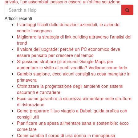
articoli
privato, i pc assemblati possono essere un’ottima soluzione
Search
for:
Articoli recenti
I vantaggi fiscali delle donazioni aziendali, le aziende
venete insegnano
Migliorare la strategia di link building attraverso l’analisi dei
trend
Il valore dell’upgrade: perché un PC economico deve
essere pensato per crescere nel tempo
Si possono sfruttare gli annunci Google Maps per
aumentare le visite ai punti vendita? Vediamo come farlo
Cambio stagione, ecco alcuni consigli su cosa mangiare in
primavera
Ottimizzare la progettazione degli ambienti con sistemi
oscuranti e zanzariere
Ecco come garantire la sicurezza alimentare nelle strutture
di ristorazione
Come preparare il tuo viaggio a Dubai: guida pratica con
consigli utili
Pianificare una spesa alimentare sana e sostenibile: ecco
come fare
Come cambia il corpo di una donna in menopausa