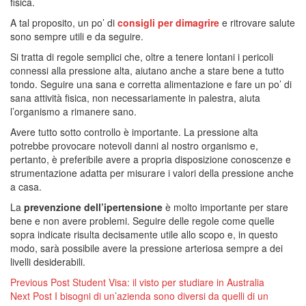
fisica.
A tal proposito, un po’ di
consigli per dimagrire
e ritrovare salute
sono sempre utili e da seguire.
Si tratta di regole semplici che, oltre a tenere lontani i pericoli
connessi alla pressione alta, aiutano anche a stare bene a tutto
tondo. Seguire una sana e corretta alimentazione e fare un po’ di
sana attività fisica, non necessariamente in palestra, aiuta
l’organismo a rimanere sano.
Avere tutto sotto controllo è importante. La pressione alta
potrebbe provocare notevoli danni al nostro organismo e,
pertanto, è preferibile avere a propria disposizione conoscenze e
strumentazione adatta per misurare i valori della pressione anche
a casa.
La
prevenzione dell’ipertensione
è molto importante per stare
bene e non avere problemi. Seguire delle regole come quelle
sopra indicate risulta decisamente utile allo scopo e, in questo
modo, sarà possibile avere la pressione arteriosa sempre a dei
livelli desiderabili.
Navigazione
Previous Post
Student Visa: il visto per studiare in Australia
Next Post
I bisogni di un’azienda sono diversi da quelli di un