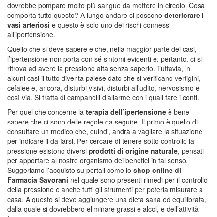
dovrebbe pompare molto più sangue da mettere in circolo. Cosa
comporta tutto questo? A lungo andare si possono
deteriorare i
vasi arteriosi
e questo è solo uno dei rischi connessi
all’ipertensione.
Quello che si deve sapere è che, nella maggior parte dei casi,
l’ipertensione non porta con sé sintomi evidenti e, pertanto, ci si
ritrova ad avere la pressione alta senza saperlo. Tuttavia, in
alcuni casi il tutto diventa palese dato che si verificano vertigini,
cefalee e, ancora, disturbi visivi, disturbi all’udito, nervosismo e
così via. Si tratta di campanelli d’allarme con i quali fare i conti.
Per quel che concerne la
terapia dell’ipertensione
è bene
sapere che ci sono delle regole da seguire. Il primo è quello di
consultare un medico che, quindi, andrà a vagliare la situazione
per indicare il da farsi. Per cercare di tenere sotto controllo la
pressione esistono diversi
prodotti di origine naturale
, pensati
per apportare al nostro organismo dei benefici in tal senso.
Suggeriamo l’acquisto su portali come lo
shop online di
Farmacia Savorani
nel quale sono presenti rimedi per il controllo
della pressione e anche tutti gli strumenti per poterla misurare a
casa. A questo si deve aggiungere una dieta sana ed equilibrata,
dalla quale si dovrebbero eliminare grassi e alcol, e dell’attività