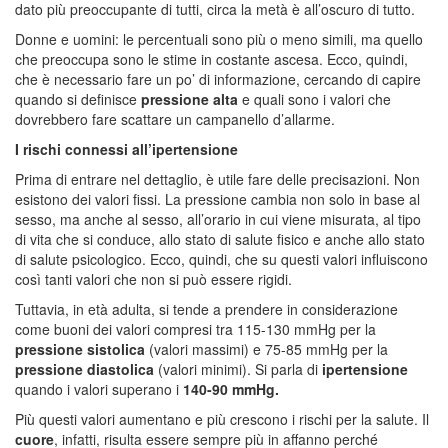
dato più preoccupante di tutti, circa la metà è all’oscuro di tutto.
Donne e uomini: le percentuali sono più o meno simili, ma quello
che preoccupa sono le stime in costante ascesa. Ecco, quindi,
che è necessario fare un po’ di informazione, cercando di capire
quando si definisce
pressione alta
e quali sono i valori che
dovrebbero fare scattare un campanello d’allarme.
I rischi connessi all’ipertensione
Prima di entrare nel dettaglio, è utile fare delle precisazioni. Non
esistono dei valori fissi. La pressione cambia non solo in base al
sesso, ma anche al sesso, all’orario in cui viene misurata, al tipo
di vita che si conduce, allo stato di salute fisico e anche allo stato
di salute psicologico. Ecco, quindi, che su questi valori influiscono
così tanti valori che non si può essere rigidi.
Tuttavia, in età adulta, si tende a prendere in considerazione
come buoni dei valori compresi tra 115-130 mmHg per la
pressione sistolica
(valori massimi) e 75-85 mmHg per la
pressione diastolica
(valori minimi). Si parla di
ipertensione
quando i valori superano i
140-90 mmHg.
Più questi valori aumentano e più crescono i rischi per la salute. Il
cuore
, infatti, risulta essere sempre più in affanno perché