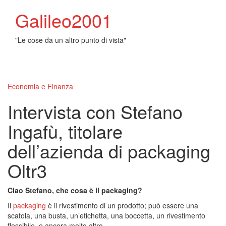
Galileo2001
"Le cose da un altro punto di vista"
Toggl
naviga
Economia e Finanza
Intervista con Stefano
Ingafù, titolare
dell’azienda di packaging
Oltr3
Ciao Stefano, che cosa è il packaging?
Il
packaging
è il rivestimento di un prodotto; può essere una
scatola, una busta, un’etichetta, una boccetta, un rivestimento
flessibile, e ancora molto altro.