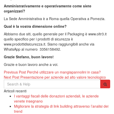
Amministrativamente e operativamente come siete
organizzati?
La Sede Amministrativa è a Roma quella Operativa a Pomezia.
Qual è la vostra dimensione online?
Abbiamo due siti, quello generale per il Packaging è www.oltr3.it
quello specifico per i prodotti di sicurezza è
www.prodottidisicurezza.it. Siamo raggiungibili anche via
WhatsApp al numero 3356158492.
Grazie Stefano, buon lavoro!
Grazie e buon lavoro anche a voi.
Navigazione
Previous Post
Perché utilizzare un mangiapannolini in casa?
Next Post
Presentazione per aziende ad alto valore tecnologico
articoli
Search
for:
Articoli recenti
I vantaggi fiscali delle donazioni aziendali, le aziende
venete insegnano
Migliorare la strategia di link building attraverso l’analisi dei
trend