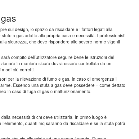
 gas
re sul design, lo spazio da riscaldare e i fattori legati alla
 stufe a gas adatte alla propria casa e necessità. I professionisti
a alla sicurezza, che deve rispondere alle severe norme vigenti
sarà compito dell’utilizzatore seguire bene le istruzioni del
nzionare in maniera sicura dovrà essere controllata da un
 modi più corretti.
ri per la rilevazione di fumo e gas. In caso di emergenza il
allarme. Essendo una stufa a gas deve possedere – come dettato
aneo in caso di fuga di gas o malfunzionamento.
alla necessità di chi deve utilizzarla. In primo luogo è
e l’elemento, quanti mq saranno da riscaldare e se la stufa potrà
sario che sia allacciata ad una canna fumaria. Questa