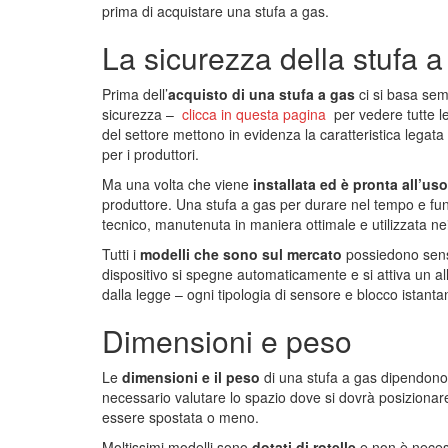
prima di acquistare una stufa a gas.
La sicurezza della stufa a
Prima dell’
acquisto di una stufa a gas
ci si basa semp
sicurezza –
clicca in questa pagina
per vedere tutte le
del settore mettono in evidenza la caratteristica legat
per i produttori.
Ma una volta che viene
installata ed è pronta all’uso
produttore. Una stufa a gas per durare nel tempo e fu
tecnico, manutenuta in maniera ottimale e utilizzata nei
Tutti i
modelli che sono sul mercato
possiedono senso
dispositivo si spegne automaticamente e si attiva un 
dalla legge – ogni tipologia di sensore e blocco istant
Dimensioni e peso
Le
dimensioni e il peso
di una stufa a gas dipendono d
necessario valutare lo spazio dove si dovrà posizionar
essere spostata o meno.
Moltissimi modelli sono
dotati di rotelle
e non è neces