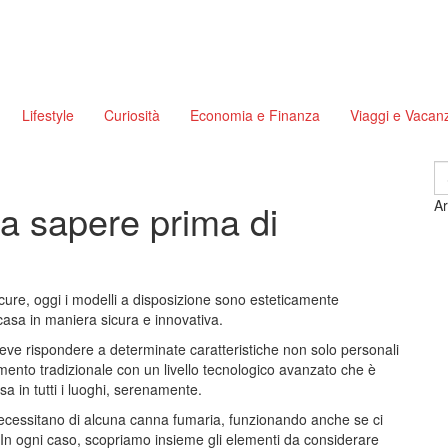
Lifestyle
Curiosità
Economia e Finanza
Viaggi e Vacan
S
fo
da sapere prima di
Ar
ure, oggi i modelli a disposizione sono esteticamente
 casa in maniera sicura e innovativa.
deve rispondere a determinate caratteristiche non solo personali
mento tradizionale con un livello tecnologico avanzato che è
a in tutti i luoghi, serenamente.
cessitano di alcuna canna fumaria, funzionando anche se ci
. In ogni caso, scopriamo insieme gli elementi da considerare