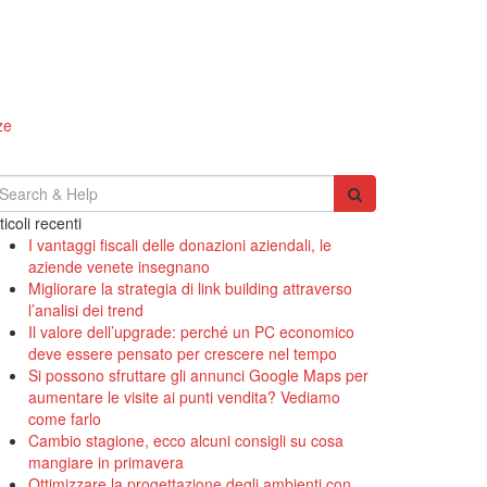
ze
earch
r:
ticoli recenti
I vantaggi fiscali delle donazioni aziendali, le
aziende venete insegnano
Migliorare la strategia di link building attraverso
l’analisi dei trend
Il valore dell’upgrade: perché un PC economico
deve essere pensato per crescere nel tempo
Si possono sfruttare gli annunci Google Maps per
aumentare le visite ai punti vendita? Vediamo
come farlo
Cambio stagione, ecco alcuni consigli su cosa
mangiare in primavera
Ottimizzare la progettazione degli ambienti con