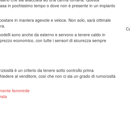
a casa in pochissimo tempo o dove non è presente in un impianto
postare in maniera agevole e veloce. Non solo, sarà ottimale
ra.
Ca
modelli sono anche da esterno e servono a tenere caldo in
n prezzo economico, con tutte i sensori di sicurezza sempre
enziosità è un criterio da tenere sotto controllo prima
chiedere al venditore, così che non ci sia un grado di rumorosità
amente femminile
rata