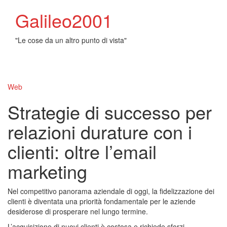
Galileo2001
"Le cose da un altro punto di vista"
Toggl
naviga
Web
Strategie di successo per
relazioni durature con i
clienti: oltre l’email
marketing
Nel competitivo panorama aziendale di oggi, la fidelizzazione dei
clienti è diventata una priorità fondamentale per le aziende
desiderose di prosperare nel lungo termine.
L’acquisizione di nuovi clienti è costosa e richiede sforzi