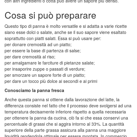
con altri ingredienti o cotta può avere un sapore più denso.
Cosa si può preparare
Questo tipo di panna è molto versatile e si adatta a varie ricette
siano esse dolci o salate, anche se il suo sapore viene esaltato
soprattutto con piatti salati. Essa si può usare per:
per donare cremosità ad un piatto;
per essere la base di partenza di salse;
per dare cremosità al riso;
per amalgamare le farciture di pietanze salate;
per insaporire zuppe o passati di verdure;
per smorzare un sapore forte di un piatto;
per dare un tocco più dolce ai secondi e ai primi
Conosciamo la panna fresca
Anche questa panna si ottiene dalla lavorazione del latte, la
differenza consiste nel fatto che il processo deve svolgersi ad una
temperatura decisamente inferiore rispetto a quella necessaria
per ottenere la panna da cucina, ciò fa si che essa conservi una
percentuale di grassi che si aggira intorno al 33%. La quantità
superiore della parte grassa assicura alla panna una maggiore
liquidità rendendola ottimale per essere montata. In commercio