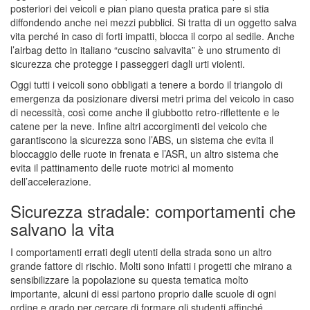
posteriori dei veicoli e pian piano questa pratica pare si stia
diffondendo anche nei mezzi pubblici. Si tratta di un oggetto salva
vita perché in caso di forti impatti, blocca il corpo al sedile. Anche
l’airbag detto in italiano “cuscino salvavita” è uno strumento di
sicurezza che protegge i passeggeri dagli urti violenti.
Oggi tutti i veicoli sono obbligati a tenere a bordo il triangolo di
emergenza da posizionare diversi metri prima del veicolo in caso
di necessità, così come anche il giubbotto retro-riflettente e le
catene per la neve. Infine altri accorgimenti del veicolo che
garantiscono la sicurezza sono l’ABS, un sistema che evita il
bloccaggio delle ruote in frenata e l’ASR, un altro sistema che
evita il pattinamento delle ruote motrici al momento
dell’accelerazione.
Sicurezza stradale: comportamenti che
salvano la vita
I comportamenti errati degli utenti della strada sono un altro
grande fattore di rischio. Molti sono infatti i progetti che mirano a
sensibilizzare la popolazione su questa tematica molto
importante, alcuni di essi partono proprio dalle scuole di ogni
ordine e grado per cercare di formare gli studenti affinché