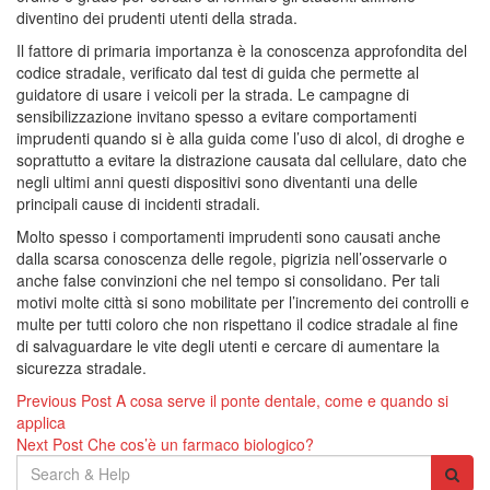
diventino dei prudenti utenti della strada.
Il fattore di primaria importanza è la conoscenza approfondita del
codice stradale, verificato dal test di guida che permette al
guidatore di usare i veicoli per la strada. Le campagne di
sensibilizzazione invitano spesso a evitare comportamenti
imprudenti quando si è alla guida come l’uso di alcol, di droghe e
soprattutto a evitare la distrazione causata dal cellulare, dato che
negli ultimi anni questi dispositivi sono diventanti una delle
principali cause di incidenti stradali.
Molto spesso i comportamenti imprudenti sono causati anche
dalla scarsa conoscenza delle regole, pigrizia nell’osservarle o
anche false convinzioni che nel tempo si consolidano. Per tali
motivi molte città si sono mobilitate per l’incremento dei controlli e
multe per tutti coloro che non rispettano il codice stradale al fine
di salvaguardare le vite degli utenti e cercare di aumentare la
sicurezza stradale.
Navigazione
Previous Post
A cosa serve il ponte dentale, come e quando si
applica
articoli
Next Post
Che cos’è un farmaco biologico?
Search
for: