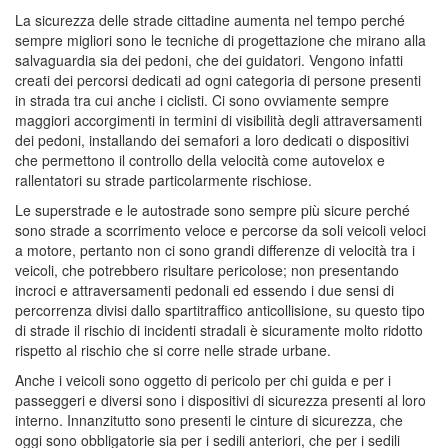
La sicurezza delle strade cittadine aumenta nel tempo perché
sempre migliori sono le tecniche di progettazione che mirano alla
salvaguardia sia dei pedoni, che dei guidatori. Vengono infatti
creati dei percorsi dedicati ad ogni categoria di persone presenti
in strada tra cui anche i ciclisti. Ci sono ovviamente sempre
maggiori accorgimenti in termini di visibilità degli attraversamenti
dei pedoni, installando dei semafori a loro dedicati o dispositivi
che permettono il controllo della velocità come autovelox e
rallentatori su strade particolarmente rischiose.
Le superstrade e le autostrade sono sempre più sicure perché
sono strade a scorrimento veloce e percorse da soli veicoli veloci
a motore, pertanto non ci sono grandi differenze di velocità tra i
veicoli, che potrebbero risultare pericolose; non presentando
incroci e attraversamenti pedonali ed essendo i due sensi di
percorrenza divisi dallo spartitraffico anticollisione, su questo tipo
di strade il rischio di incidenti stradali è sicuramente molto ridotto
rispetto al rischio che si corre nelle strade urbane.
Anche i veicoli sono oggetto di pericolo per chi guida e per i
passeggeri e diversi sono i dispositivi di sicurezza presenti al loro
interno. Innanzitutto sono presenti le cinture di sicurezza, che
oggi sono obbligatorie sia per i sedili anteriori, che per i sedili