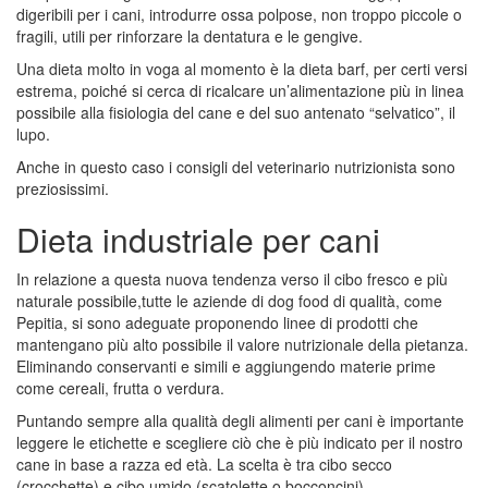
digeribili per i cani, introdurre ossa polpose, non troppo piccole o
fragili, utili per rinforzare la dentatura e le gengive.
Una dieta molto in voga al momento è la dieta barf, per certi versi
estrema, poiché si cerca di ricalcare un’alimentazione più in linea
possibile alla fisiologia del cane e del suo antenato “selvatico”, il
lupo.
Anche in questo caso i consigli del veterinario nutrizionista sono
preziosissimi.
Dieta industriale per cani
In relazione a questa nuova tendenza verso il cibo fresco e più
naturale possibile,tutte le aziende di dog food di qualità, come
Pepitia, si sono adeguate proponendo linee di prodotti che
mantengano più alto possibile il valore nutrizionale della pietanza.
Eliminando conservanti e simili e aggiungendo materie prime
come cereali, frutta o verdura.
Puntando sempre alla qualità degli alimenti per cani è importante
leggere le etichette e scegliere ciò che è più indicato per il nostro
cane in base a razza ed età. La scelta è tra cibo secco
(crocchette) e cibo umido (scatolette o bocconcini).