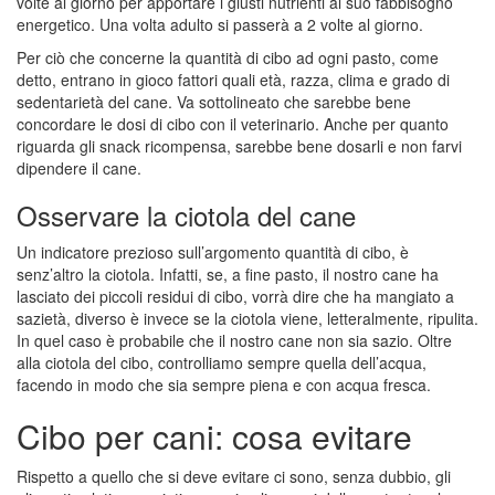
volte al giorno per apportare i giusti nutrienti al suo fabbisogno
energetico. Una volta adulto si passerà a 2 volte al giorno.
Per ciò che concerne la quantità di cibo ad ogni pasto, come
detto, entrano in gioco fattori quali età, razza, clima e grado di
sedentarietà del cane. Va sottolineato che sarebbe bene
concordare le dosi di cibo con il veterinario. Anche per quanto
riguarda gli snack ricompensa, sarebbe bene dosarli e non farvi
dipendere il cane.
Osservare la ciotola del cane
Un indicatore prezioso sull’argomento quantità di cibo, è
senz’altro la ciotola. Infatti, se, a fine pasto, il nostro cane ha
lasciato dei piccoli residui di cibo, vorrà dire che ha mangiato a
sazietà, diverso è invece se la ciotola viene, letteralmente, ripulita.
In quel caso è probabile che il nostro cane non sia sazio. Oltre
alla ciotola del cibo, controlliamo sempre quella dell’acqua,
facendo in modo che sia sempre piena e con acqua fresca.
Cibo per cani: cosa evitare
Rispetto a quello che si deve evitare ci sono, senza dubbio, gli