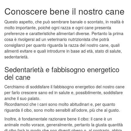
Conoscere bene il nostro cane
Questo aspetto, che può sembrare banale o scontato, in realtà è
molto importante, poiché ogni razza e ogni cane presenta
preferenze e caratteristiche alimentari diverse. Pertanto la prima
cosa è rivolgersi ad un veterinario nutrizionista che potrà
consigliarci per quanto riguarda la razza del nostro cane, quali
alimenti evitare e quali introdurre in base ad età, stato di salute,
sedentarietà.
Sedentarietà e fabbisogno energetico
del cane
Cerchiamo di soddisfare il fabbisogno energetico del nostro cane
per farlo crescere sano ed in salute e, possibilmente, soddisfare
anche il suo palato.
Ricordiamoci che i cani sono molto abitudinari e, per quanto
riguarda il cibo, sono molto sensibili all’odore, più che al gusto.
Inoltre, è fondamentale razionare bene il cibo: il cane è un
animale molto vorace, generalmente, pertanto la giusta quantità
di cibo farà in modo che non diventi obeso o, al contrario, abbia