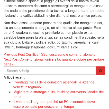
alimenti salati o speziati o peggio gli avanzi della nostra tavola.
Lasciarsi intenerire dal cane e permettergli di mangiare qualcosa
che cade o che prendiamo dalla tavola, a lungo andare, potrebbe
rivelarsi una cattiva abitudine che diamo al nostro amico peloso.
Non deve assolutamente pensare che quello che mangiamo noi,
sia un supplemento o, peggio, un alternativa al suo pasto. Ecco
perché, qualora volessimo premiarlo con un piccolo extra,
sarebbe bene porre la pietanza, senza condimenti o spezie, nella
sua ciotola. Evitare cipolla e aglio, portatori di anemia nei cani,
latticini, formaggi stagionati, dolciumi vari e alcol.
Navigazione
Previous Post
Certificati SSL, cosa sono e come funzionano
Next Post
Come funziona l’università: quanto studiare per andare
articoli
bene?
Search
for:
Articoli recenti
I vantaggi fiscali delle donazioni aziendali, le aziende
venete insegnano
Migliorare la strategia di link building attraverso l’analisi dei
trend
Il valore dell’upgrade: perché un PC economico deve
essere pensato per crescere nel tempo