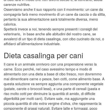
carenze nutritive.
Osserviamo anche il suo rapporto con il movimento: un cane da
compagnia farà meno movimento di un cane da caccia o da slitta,
pertanto la sua alimentazione sarà totalmente diversa, meno
calorica.
Spetterà invece a noi, tenendo sempre presenti i consigli del
veterinario, in base anche alle abitudini del nostro cane, se
avvalerci di un tipo di dieta casalinga, con cibo cucinato da noi, o
affidarci all’alimentazione industriale.
Dieta casalinga per cani
Il cane è un animale onnivoro con una propensione verso la
carne. Ecco perché, nel caso avessimo tempo e modo di
alimentarlo con una dieta a base di cibo fresco, non dovremmo
mai dimenticare carne o pesce, ben cotti, come alimento base. A
questa soluzione va sempre aggiunta una componente vegetale
(patate, carote o broccoli lessi), e una parte di cereali (pasta e
riso molto cotti per diminuire la quantità di amido, di difficile
digeribilità per molti cani). Evitare sale, ma aggiungete una
piccola quantità di olio extra vergine d’oliva, che rappresenta la
componente di grassi naturali. Evitare latte e formaggi, poco