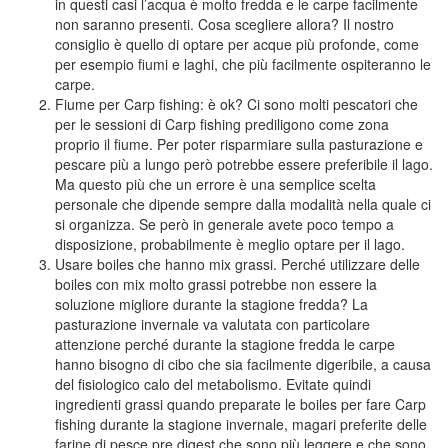
in questi casi l’acqua è molto fredda e le carpe facilmente
non saranno presenti. Cosa scegliere allora? Il nostro
consiglio è quello di optare per acque più profonde, come
per esempio fiumi e laghi, che più facilmente ospiteranno le
carpe.
Fiume per Carp fishing: è ok? Ci sono molti pescatori che
per le sessioni di Carp fishing prediligono come zona
proprio il fiume. Per poter risparmiare sulla pasturazione e
pescare più a lungo però potrebbe essere preferibile il lago.
Ma questo più che un errore è una semplice scelta
personale che dipende sempre dalla modalità nella quale ci
si organizza. Se però in generale avete poco tempo a
disposizione, probabilmente è meglio optare per il lago.
Usare boiles che hanno mix grassi. Perché utilizzare delle
boiles con mix molto grassi potrebbe non essere la
soluzione migliore durante la stagione fredda? La
pasturazione invernale va valutata con particolare
attenzione perché durante la stagione fredda le carpe
hanno bisogno di cibo che sia facilmente digeribile, a causa
del fisiologico calo del metabolismo. Evitate quindi
ingredienti grassi quando preparate le boiles per fare Carp
fishing durante la stagione invernale, magari preferite delle
farine di pesce pre digest che sono più leggere e che sono