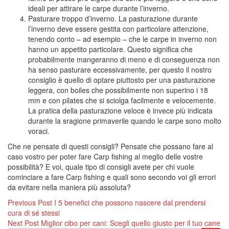
ideali per attirare le carpe durante l’inverno.
Pasturare troppo d’inverno. La pasturazione durante
l’inverno deve essere gestita con particolare attenzione,
tenendo conto – ad esempio – che le carpe in inverno non
hanno un appetito particolare. Questo significa che
probabilmente mangeranno di meno e di conseguenza non
ha senso pasturare eccessivamente, per questo il nostro
consiglio è quello di optare piuttosto per una pasturazione
leggera, con boiles che possibilmente non superino i 18
mm e con pilates che si sciolga facilmente e velocemente.
La pratica della pasturazione veloce è invece più indicata
durante la sragione primaverile quando le carpe sono molto
voraci.
Che ne pensate di questi consigli? Pensate che possano fare al
caso vostro per poter fare Carp fishing al meglio delle vostre
possibilità? E voi, quale tipo di consigli avete per chi vuole
cominciare a fare Carp fishing e quali sono secondo voi gli errori
da evitare nella maniera più assoluta?
Navigazione
Previous Post
I 5 benefici che possono nascere dal prendersi
cura di sé stessi
articoli
Next Post
Miglior cibo per cani: Scegli quello giusto per il tuo cane