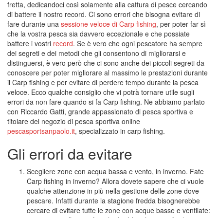
fretta, dedicandoci così solamente alla cattura di pesce cercando
di battere il nostro record. Ci sono errori che bisogna evitare di
fare durante una
sessione veloce di Carp fishing
, per poter far sì
che la vostra pesca sia davvero eccezionale e che possiate
battere i vostri
record
. Se è vero che ogni pescatore ha sempre
dei segreti e dei metodi che gli consentono di migliorarsi e
distinguersi, è vero però che ci sono anche dei piccoli segreti da
conoscere per poter migliorare al massimo le prestazioni durante
il Carp fishing e per evitare di perdere tempo durante la pesca
veloce. Ecco qualche consiglio che vi potrà tornare utile sugli
errori da non fare quando si fa Carp fishing. Ne abbiamo parlato
con Riccardo Gatti, grande appassionato di pesca sportiva e
titolare del negozio di pesca sportiva online
pescasportsanpaolo.it
, specializzato in carp fishing.
Gli errori da evitare
Scegliere zone con acqua bassa e vento, in inverno. Fate
Carp fishing in inverno? Allora dovete sapere che ci vuole
qualche attenzione in più nella gestione delle zone dove
pescare. Infatti durante la stagione fredda bisognerebbe
cercare di evitare tutte le zone con acque basse e ventilate: