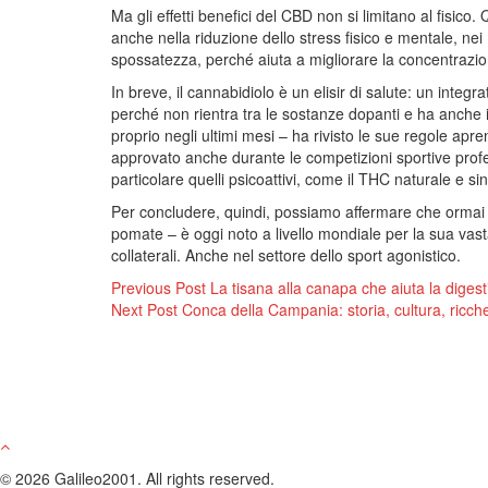
Ma gli effetti benefici del CBD non si limitano al fisico.
anche nella riduzione dello stress fisico e mentale, nei 
spossatezza, perché aiuta a migliorare la concentrazio
In breve, il cannabidiolo è un elisir di salute: un int
perché non rientra tra le sostanze dopanti e ha anche
proprio negli ultimi mesi – ha rivisto le sue regole apr
approvato anche durante le competizioni sportive profess
particolare quelli psicoattivi, come il THC naturale e sin
Per concludere, quindi, possiamo affermare che ormai il
pomate – è oggi noto a livello mondiale per la sua vasta
collaterali. Anche nel settore dello sport agonistico.
Navigazione
Previous Post
La tisana alla canapa che aiuta la diges
Next Post
Conca della Campania: storia, cultura, ricc
articoli
© 2026 Galileo2001. All rights reserved.