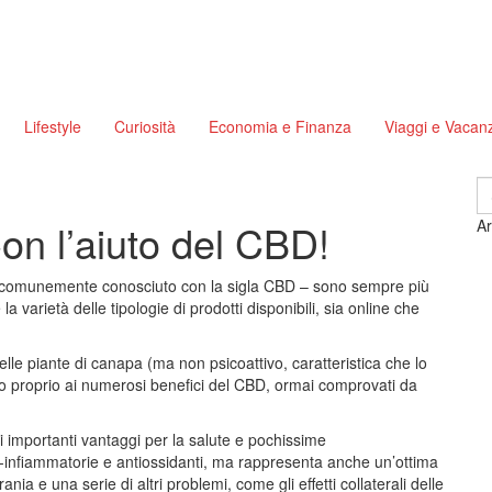
Lifestyle
Curiosità
Economia e Finanza
Viaggi e Vacan
S
fo
Con l’aiuto del CBD!
Ar
 più comunemente conosciuto con la sigla CBD – sono sempre più
a varietà delle tipologie di prodotti disponibili, sia online che
elle piante di canapa (ma non psicoattivo, caratteristica che lo
to proprio ai numerosi benefici del CBD, ormai comprovati da
di importanti vantaggi per la salute e pochissime
i-infiammatorie e antiossidanti, ma rappresenta anche un’ottima
rania e una serie di altri problemi, come gli effetti collaterali delle