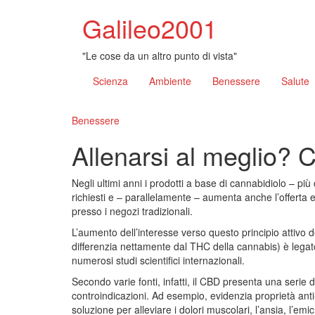
Galileo2001
"Le cose da un altro punto di vista"
Scienza
Ambiente
Benessere
Salute
Benessere
Allenarsi al meglio? 
Negli ultimi anni i prodotti a base di cannabidiolo –
richiesti e – parallelamente – aumenta anche l’offerta e l
presso i negozi tradizionali.
L’aumento dell’interesse verso questo principio attivo d
differenzia nettamente dal THC della cannabis) è lega
numerosi studi scientifici internazionali.
Secondo varie fonti, infatti, il CBD presenta una serie 
controindicazioni. Ad esempio, evidenzia proprietà ant
soluzione per alleviare i dolori muscolari, l’ansia, l’emic