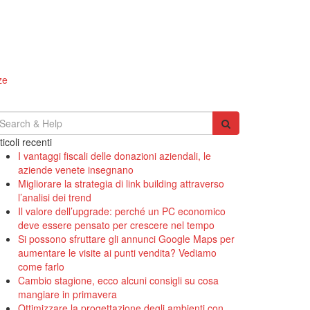
ze
earch
r:
ticoli recenti
I vantaggi fiscali delle donazioni aziendali, le
aziende venete insegnano
Migliorare la strategia di link building attraverso
l’analisi dei trend
Il valore dell’upgrade: perché un PC economico
deve essere pensato per crescere nel tempo
Si possono sfruttare gli annunci Google Maps per
aumentare le visite ai punti vendita? Vediamo
come farlo
Cambio stagione, ecco alcuni consigli su cosa
mangiare in primavera
Ottimizzare la progettazione degli ambienti con