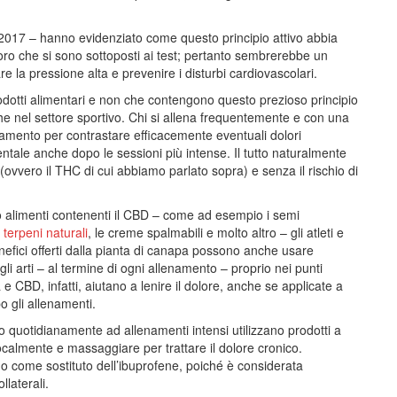
 2017 – hanno evidenziato come questo principio attivo abbia
oro che si sono sottoposti ai test; pertanto sembrerebbe un
e la pressione alta e prevenire i disturbi cardiovascolari.
prodotti alimentari e non che contengono questo prezioso principio
he nel settore sportivo. Chi si allena frequentemente e con una
llenamento per contrastare efficacemente eventuali dolori
entale anche dopo le sessioni più intense. Il tutto naturalmente
(ovvero il THC di cui abbiamo parlato sopra) e senza il rischio di
o alimenti contenenti il CBD – come ad esempio i semi
i terpeni naturali
, le creme spalmabili e molto altro – gli atleti e
enefici offerti dalla pianta di canapa possono anche usare
i arti – al termine di ogni allenamento – proprio nei punti
 CBD, infatti, aiutano a lenire il dolore, anche se applicate a
o gli allenamenti.
no quotidianamente ad allenamenti intensi utilizzano prodotti a
calmente e massaggiare per trattare il dolore cronico.
sino come sostituto dell’ibuprofene, poiché è considerata
llaterali.