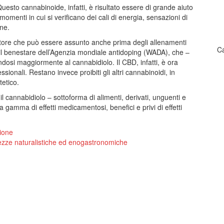
 Questo cannabinoide, infatti, è risultato essere di grande aiuto
momenti in cui si verificano dei cali di energia, sensazioni di
ne.
egratore che può essere assunto anche prima degli allenamenti
Ca
 il benestare dell’Agenzia mondiale antidoping (WADA), che –
endosi maggiormente al cannabidiolo. Il CBD, infatti, è ora
ionali. Restano invece proibiti gli altri cannabinoidi, in
tetico.
 cannabidiolo – sottoforma di alimenti, derivati, unguenti e
 gamma di effetti medicamentosi, benefici e privi di effetti
tione
hezze naturalistiche ed enogastronomiche