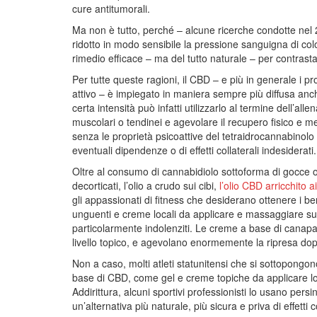
cure antitumorali.
Ma non è tutto, perché – alcune ricerche condotte nel
ridotto in modo sensibile la pressione sanguigna di col
rimedio efficace – ma del tutto naturale – per contrastar
Per tutte queste ragioni, il CBD – e più in generale i 
attivo – è impiegato in maniera sempre più diffusa anc
certa intensità può infatti utilizzarlo al termine dell’a
muscolari o tendinei e agevolare il recupero fisico e m
senza le proprietà psicoattive del tetraidrocannabinolo 
eventuali dipendenze o di effetti collaterali indesiderati.
Oltre al consumo di cannabidiolo sottoforma di gocce 
decorticati, l’olio a crudo sui cibi,
l’olio CBD arricchito a
gli appassionati di fitness che desiderano ottenere i b
unguenti e creme locali da applicare e massaggiare sugl
particolarmente indolenziti. Le creme a base di canapa e
livello topico, e agevolano enormemente la ripresa dop
Non a caso, molti atleti statunitensi che si sottopongo
base di CBD, come gel e creme topiche da applicare lo
Addirittura, alcuni sportivi professionisti lo usano per
un’alternativa più naturale, più sicura e priva di effetti co