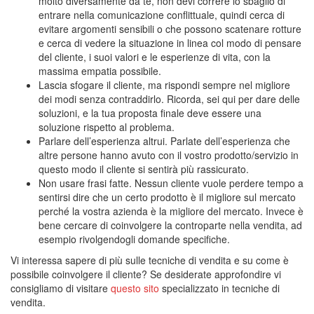
molto diversamente da te, non devi correre lo sbaglio di
entrare nella comunicazione conflittuale, quindi cerca di
evitare argomenti sensibili o che possono scatenare rotture
e cerca di vedere la situazione in linea col modo di pensare
del cliente, i suoi valori e le esperienze di vita, con la
massima empatia possibile.
Lascia sfogare il cliente, ma rispondi sempre nel migliore
dei modi senza contraddirlo. Ricorda, sei qui per dare delle
soluzioni, e la tua proposta finale deve essere una
soluzione rispetto al problema.
Parlare dell’esperienza altrui. Parlate dell’esperienza che
altre persone hanno avuto con il vostro prodotto/servizio in
questo modo il cliente si sentirà più rassicurato.
Non usare frasi fatte. Nessun cliente vuole perdere tempo a
sentirsi dire che un certo prodotto è il migliore sul mercato
perché la vostra azienda è la migliore del mercato. Invece è
bene cercare di coinvolgere la controparte nella vendita, ad
esempio rivolgendogli domande specifiche.
Vi interessa sapere di più sulle tecniche di vendita e su come è
possibile coinvolgere il cliente? Se desiderate approfondire vi
consigliamo di visitare
questo sito
specializzato in tecniche di
vendita.