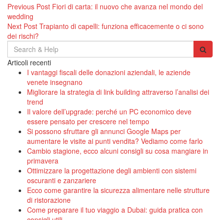
Navigazione
Previous Post
Fiori di carta: il nuovo che avanza nel mondo del
wedding
articoli
Next Post
Trapianto di capelli: funziona efficacemente o ci sono
dei rischi?
Search
for:
Articoli recenti
I vantaggi fiscali delle donazioni aziendali, le aziende
venete insegnano
Migliorare la strategia di link building attraverso l’analisi dei
trend
Il valore dell’upgrade: perché un PC economico deve
essere pensato per crescere nel tempo
Si possono sfruttare gli annunci Google Maps per
aumentare le visite ai punti vendita? Vediamo come farlo
Cambio stagione, ecco alcuni consigli su cosa mangiare in
primavera
Ottimizzare la progettazione degli ambienti con sistemi
oscuranti e zanzariere
Ecco come garantire la sicurezza alimentare nelle strutture
di ristorazione
Come preparare il tuo viaggio a Dubai: guida pratica con
consigli utili